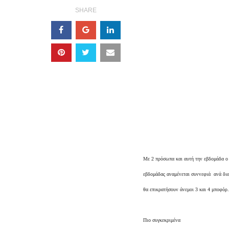
SHARE
Με 2 πρόσωπα και αυτή την εβδομάδα ο 
εβδομάδας αναμένεται συννεφιά ανά δια
θα επικρατήσουν άνεμοι 3 και 4 μποφόρ.
Πιο συγκεκριμένα