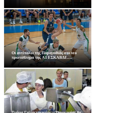
Οι αντίπαλοι της Παραμυθιάς στο νεο
πρωτάθλημα της A1 ΕΣΚΑΒΔΕ.…
Τμήμα Γαλακτοκομίας – Τυροκομίας θα