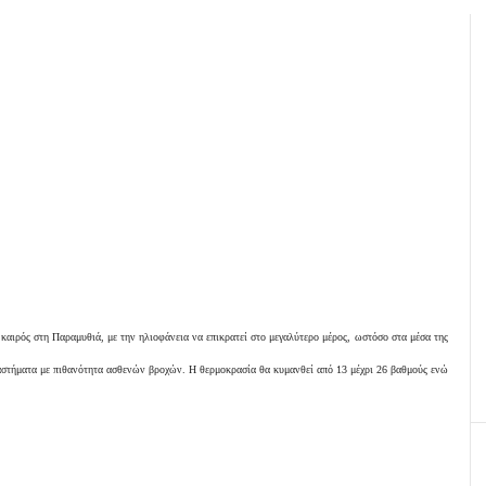
καιρός στη Παραμυθιά, με την ηλιοφάνεια να επικρατεί στο μεγαλύτερο μέρος, ωστόσο στα μέσα της
στήματα με πιθανότητα ασθενών βροχών. Η θερμοκρασία θα κυμανθεί από 13 μέχρι 26 βαθμούς ενώ