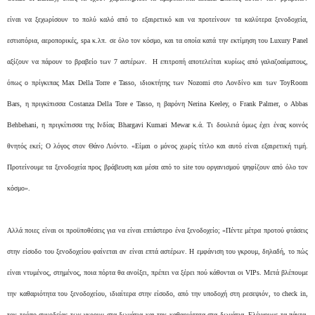
είναι να ξεχωρίσουν το πολύ καλό από το εξαιρετικό και να προτείνουν τα καλύτερα ξενοδοχεία,
εστιατόρια, αεροπορικές, spa κ.λπ. σε όλο τον κόσμο, και τα οποία κατά την εκτίμηση του Luxury Panel
αξίζουν να πάρουν το βραβείο των 7 αστέρων. Η επιτροπή αποτελείται κυρίως από γαλαζοαίματους,
όπως ο πρίγκιπας Max Della Torre e Tasso, ιδιοκτήτης των Nozomi στο Λονδίνο και των ToyRoom
Bars, η πριγκiπισσα Costanza Della Tore e Tasso, η βαρόνη Nerina Keeley, ο Frank Palmer, ο Abbas
Behbehani, η πριγκίπισσα της Ινδίας Bhargavi Kumari Mewar κ.ά. Τι δουλειά όμως έχει ένας κοινός
θνητός εκεί; Ο λόγος στον Θάνο Λιόντο. «Είμαι ο μόνος χωρίς τίτλο και αυτό είναι εξαιρετική τιμή.
Προτείνουμε τα ξενοδοχεία προς βράβευση και μέσα από το site του οργανισμού ψηφίζουν από όλο τον
κόσμο».
Αλλά ποιες είναι οι προϋποθέσεις για να είναι επτάστερο ένα ξενοδοχείο; «Πέντε μέτρα προτού φτάσεις
στην είσοδο του ξενοδοχείου φαίνεται αν είναι επτά αστέρων. Η εμφάνιση του γκρουμ, δηλαδή, το πώς
είναι ντυμένος, στημένος, ποια πόρτα θα ανοίξει, πρέπει να ξέρει πού κάθονται οι VIPs. Μετά βλέπουμε
την καθαριότητα του ξενοδοχείου, ιδιαίτερα στην είσοδο, από την υποδοχή στη ρεσεψιόν, το check in,
τον τρόπο συνοδείας των γκρουμ στα δωμάτια και την καθαριότητα στα δωμάτια. Ελέγχουμε τα πάντα.