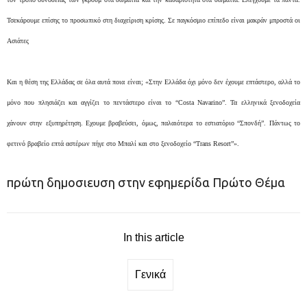
Τσεκάρουμε επίσης το προσωπικό στη διαχείριση κρίσης. Σε παγκόσμιο επίπεδο είναι μακράν μπροστά οι
Ασιάτες
Και η θέση της Ελλάδας σε όλα αυτά ποια είναι; «Στην Ελλάδα όχι μόνο δεν έχουμε επτάστερο, αλλά το
μόνο που πλησιάζει και αγγίζει το πεντάστερο είναι το “Costa Navarino”. Τα ελληνικά ξενοδοχεία
χάνουν στην εξυπηρέτηση. Εχουμε βραβεύσει, όμως, παλαιότερα το εστιατόριο “Σπονδή”. Πάντως το
φετινό βραβείο επτά αστέρων πήγε στο Μπαλί και στο ξενοδοχείο “Trans Resort”».
πρώτη δημοσιευση στην εφημερίδα Πρώτο Θέμα
In this article
Γενικά