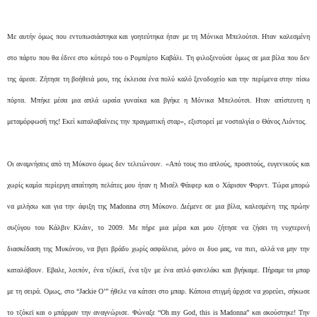
Με αυτήν όμως που εντυπωσιάστηκα και γοητεύτηκα ήταν με τη Μόνικα Μπελούτσι. Ηταν καλεσμένη
στο πάρτυ που θα έδινε στο κότερό του ο Ρομπέρτο Καβάλι. Τη φιλοξενούσε όμως σε μια βίλα που δεν
της άρεσε. Ζήτησε τη βοήθειά μου, της έκλεισα ένα πολύ καλό ξενοδοχείο και την περίμενα στην πίσω
πόρτα. Μπήκε μέσα μια απλά ωραία γυναίκα και βγήκε η Μόνικα Μπελούτσι. Ηταν απίστευτη η
μεταμόρφωσή της! Εκεί καταλαβαίνεις την πραγματική σταρ», εξιστορεί με νοσταλγία ο Θάνος Λιόντος.
Οι αναμνήσεις από τη Μύκονο όμως δεν τελειώνουν. «Από τους πιο απλούς, προσιτούς, ευγενικούς και
χωρίς καμία περίεργη απαίτηση πελάτες μου ήταν η Μισέλ Φάιφερ και ο Χάρισον Φορντ. Τώρα μπορώ
να μιλήσω και για την άφιξη της Madonna στη Μύκονο. Διέμενε σε μια βίλα, καλεσμένη της πρώην
συζύγου του Κάλβιν Κλάιν, το 2009. Με πήρε μια μέρα και μου ζήτησε να ζήσει τη νυχτερινή
διασκέδαση της Μυκόνου, να βγει βράδυ χωρίς ασφάλεια, μόνο οι δυο μας, να πιει, αλλά να μην την
καταλάβουν. Εβαλε, λοιπόν, ένα τζόκεϊ, ένα τζιν με ένα απλό φανελάκι και βγήκαμε. Πήραμε τα μπαρ
με τη σειρά. Ομως, στο “Jackie O’” ήθελε να κάτσει στο μπαρ. Κάποια στιγμή άρχισε να χορεύει, σήκωσε
το τζόκεϊ και ο μπάρμαν την αναγνώρισε. Φώναξε “Οh my God, this is Madonna” και ακούστηκε! Την