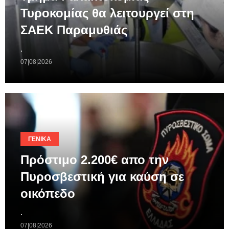
Τυροκομίας θα λειτουργεί στη
ΣΑΕΚ Παραμυθιάς
.
07|08|2026
ΓΕΝΙΚΆ
Πρόστιμο 2.200€ απο την
Πυροσβεστική για καύση σε
οικόπεδο
.
07|08|2026