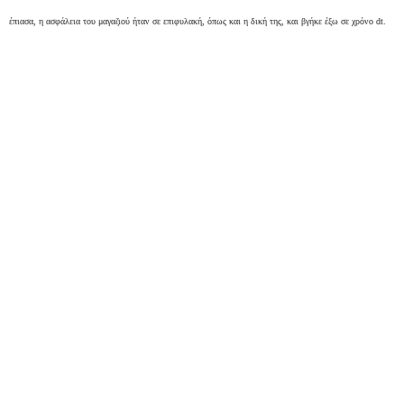
έπιασα, η ασφάλεια του μαγαζιού ήταν σε επιφυλακή, όπως και η δική της, και βγήκε έξω σε χρόνο dt.