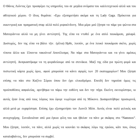
Ο Θάνος Λιόντος έχει προσφέρει τις υπηρεσίες του σε μεγάλα ονόματα του καλλιτεχνικού αλλά και του
αθλητικού χώρου. Ο ίδιος θυμάται: «Εχω εξυπηρετήσει ακόμα και τη Lady Gaga. Πρόκειται για
εκκεντρική και πραγματική σταρ αλλά πολύ ριψοκίνδυνη. Μια μέρα μού ζήτησε να πάμε για ψώνια στα
Ματογιάννια αλλά να μη γίνει αντιληπτή. Της είπα να ντυθεί με ένα απλό πουκάμισο, χαλαρά.
Δυστυχώς, δεν της είπα να βάλει τζιν. (γέλια) Ηρθε, λοιπόν, με ένα λευκό πουκάμισο σκέτο, χωρίς
τίποτα άλλο και 15ποντα τακούνια! Αποτέλεσμα; Να πάμε στα Ματογιάννια και να γίνει αμέσως
αντιληπτή. Αναγκαστήκαμε να τη φυγαδεύουμε από τα στενάκια. Μαζί της είδα για πρώτη φορά και
πιστωτική κάρτα χωρίς όριο, αφού μπορούσε να κάνει αγορές των 20 εκατομμυρίων! Μου ζήτησε
επίσης να πάει στο Καζίνο Σύρου όπου δεν έχει ελικοδρόμιο. Επειδή δεν τηρούσε όμως τις
προϋποθέσεις ασφαλείας, αρνήθηκα να πάρω την ευθύνη και δεν την πήγα. Εκείνη εκνευρίστηκε, κι
αυτός ήταν ένας από τους λόγους που έφυγε νωρίτερα από τη Μύκονο. Δυσαρεστήθηκε προσωρινά,
αλλά μετά με ευχαρίστησε. Επίσης έχω εξυπηρετήσει τον Λιονέλ Μέσι. Αυτός είναι πολύ φιλικός και
ανοιχτοχέρης. Συνοδευόταν από μια έγκυο φίλη του και ήθελαν να πάνε με σκάφος στο “Nammos”.
Μου ζήτησε, λοιπόν, να πάνε, αλλά χωρίς να κουνάει το σκάφος λόγω της εγκύου, κάτι που, όπως
καταλαβαίνεις, δεν μπορούσε να συμβεί.