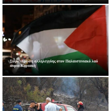
Συγκέντρωση αλληλεγγύης στον Παλαιστινιακό λαό
αυριο Κυριακή