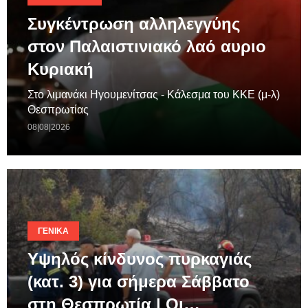
Συγκέντρωση αλληλεγγύης
στον Παλαιστινιακό λαό αυριο
Κυριακή
Στο λιμανάκι Ηγουμενίτσας - Κάλεσμα του ΚΚΕ (μ-λ)
Θεσπρωτίας
08|08|2026
ΓΕΝΙΚΆ
Υψηλός κίνδυνος πυρκαγιάς
(κατ. 3) για σήμερα Σάββατο
στη Θεσπρωτία | Οι…