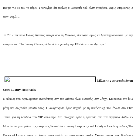
lear jet για να του το φέρει. Υπολογίζω ότι εκείνες οι διακοπές τού είχαν στοιχίσει, χωρίς υπερβολές, 2
εκατ. ευρώ!».
Το 2012 τελικά ο Θάνος Λιόντος φεύγει από τη Μύκονο, συνεχίζει όμως να δραστηριοποιείται με την
εταιρεία του The Luxury Choice, αλλά πλέον για όλη την Ελλάδα και το εξωτερικό.
Μέλος της επιτροπής Seven
Stars Luxury Hospitality
Ο κύκλος που περιλαμβάνει ανθρώπους σαν τον Λιόντο είναι κλειστός, σαν λέσχη. Κινούνται στα ίδια
μέρη και συζητούν μεταξύ τους. Η αναγνώριση ήρθε αρχικά με τη συνέντευξη που έδωσε στο Elite
Travel για τη δουλειά του VIP consierge. Στη συνέχεια ήρθε η πρόταση από τον πρίγκιπα Χαλίλ ελ
Μουαλί να γίνει μέλος της επιτροπής Seven Stars Luxury Hospitality and Lifestyle Awards ή αλλιώς The
Oscars of Luxury, όπως τα έχουν χαρακτηρίσει τα αμερικάνικα media. Σκοπός αυτών των βραβείων