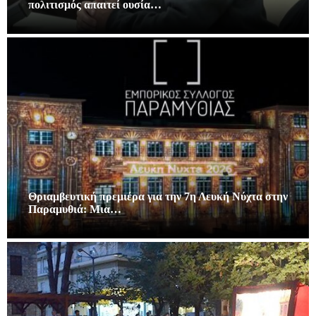
πολιτισμός απαιτεί ουσία…
Θριαμβευτική πρεμιέρα για την 7η Λευκή Νύχτα στην
Παραμυθιά: Μια…