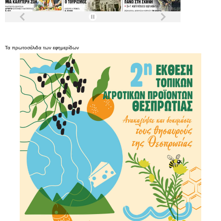
Τα
πρωτοσέλιδα
των
εφημερίδων