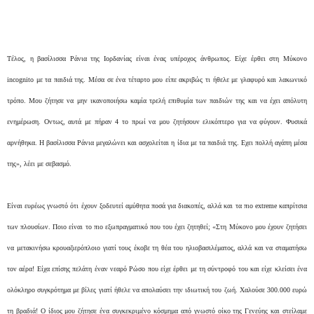
Tέλος, η βασίλισσα Ράνια της Ιορδανίας είναι ένας υπέροχος άνθρωπος. Είχε έρθει στη Μύκονο
incognito με τα παιδιά της. Μέσα σε ένα τέταρτο μου είπε ακριβώς τι ήθελε με γλαφυρό και λακωνικό
τρόπο. Μου ζήτησε να μην ικανοποιήσω καμία τρελή επιθυμία των παιδιών της και να έχει απόλυτη
ενημέρωση. Οντως, αυτά με πήραν 4 το πρωί να μου ζητήσουν ελικόπτερο για να φύγουν. Φυσικά
αρνήθηκα. Η βασίλισσα Ράνια μεγαλώνει και ασχολείται η ίδια με τα παιδιά της. Εχει πολλή αγάπη μέσα
της», λέει με σεβασμό.
Είναι ευρέως γνωστό ότι έχουν ξοδευτεί αμύθητα ποσά για διακοπές, αλλά και τα πιο extreme καπρίτσια
των πλουσίων. Ποιο είναι το πιο εξωπραγματικό που του έχει ζητηθεί; «Στη Μύκονο μου έχουν ζητήσει
να μετακινήσω κρουαζιερόπλοιο γιατί τους έκοβε τη θέα του ηλιοβασιλέματος, αλλά και να σταματήσω
τον αέρα! Είχα επίσης πελάτη έναν νεαρό Ρώσο που είχε έρθει με τη σύντροφό του και είχε κλείσει ένα
ολόκληρο συγκρότημα με βίλες γιατί ήθελε να απολαύσει την ιδιωτική του ζωή. Χαλούσε 300.000 ευρώ
τη βραδιά! Ο ίδιος μου ζήτησε ένα συγκεκριμένο κόσμημα από γνωστό οίκο της Γενεύης και στείλαμε