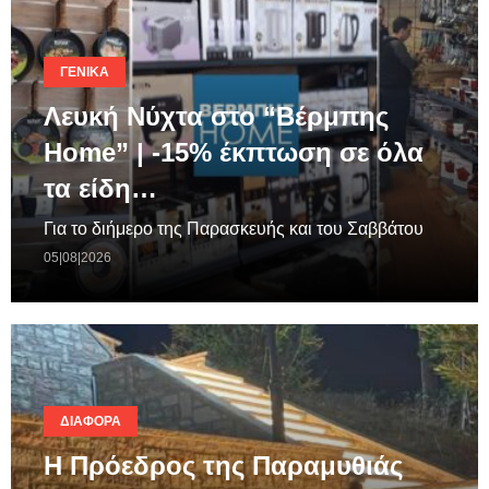
ΓΕΝΙΚΆ
Λευκή Νύχτα στο “Βέρμπης
Home” | -15% έκπτωση σε όλα
τα είδη…
Για το διήμερο της Παρασκευής και του Σαββάτου
05|08|2026
ΔΙΆΦΟΡΑ
Η Πρόεδρος της Παραμυθιάς