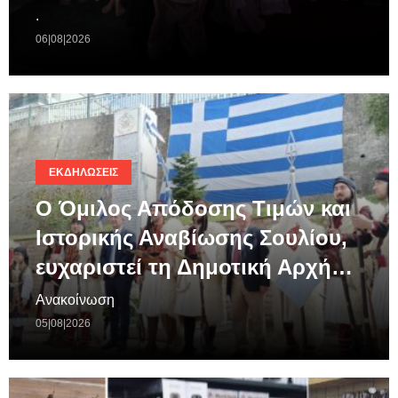
.
06|08|2026
ΕΚΔΗΛΏΣΕΙΣ
Ο Όμιλος Απόδοσης Τιμών και
Ιστορικής Αναβίωσης Σουλίου,
ευχαριστεί τη Δημοτική Αρχή…
Ανακοίνωση
05|08|2026