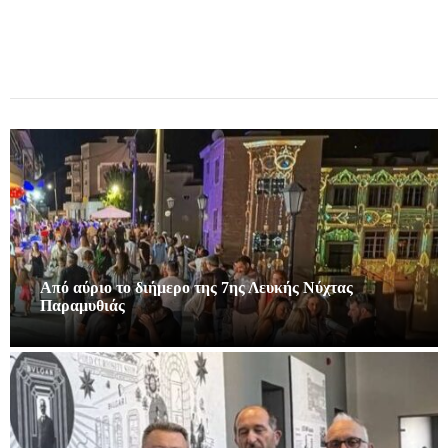
Από αύριο το διήμερο της 7ης Λευκής Νύχτας
Παραμυθιάς