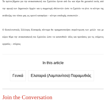
Τα πρώτα βήματα για την ανακατασκευή του Σχολείου έγιναν από δω και πέρα θα χρειαστεί εκτός από
την αρωγή των Δημοτικών Αρχών και η συμμετοχή εθελοντών ώστε το Σχολείο να γίνει το κέντρο της
ανάδειξης του τόπου μας ως ορεινό καταφύγιο – κέντρο υποδοχής επισκεπτών .
Ο Εκπολιτιστικός Σύλλογος Ελαταριάς σύντομα θα πραγματοποιήσει συγκέντρωση των μελών του με
κύριο θέμα την ανακατασκευή του Σχολείου ώστε να κατατεθούν ιδέες και προτάσεις για τις επόμενες
εργασίες – στόχους
In this article
Γενικά
Ελαταριά (Λαμπανίτσα) Παραμυθιάς
Join the Conversation