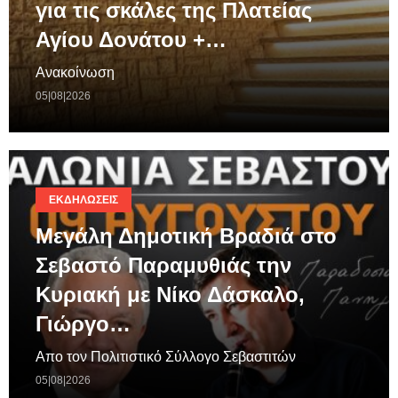
για τις σκάλες της Πλατείας
Αγίου Δονάτου +…
Ανακοίνωση
05|08|2026
ΕΚΔΗΛΏΣΕΙΣ
Μεγάλη Δημοτική Βραδιά στο
Σεβαστό Παραμυθιάς την
Κυριακή με Νίκο Δάσκαλο,
Γιώργο…
Απο τον Πολιτιστικό Σύλλογο Σεβαστιτών
05|08|2026