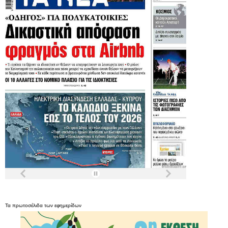
Τα
πρωτοσέλιδα
των
εφημερίδων