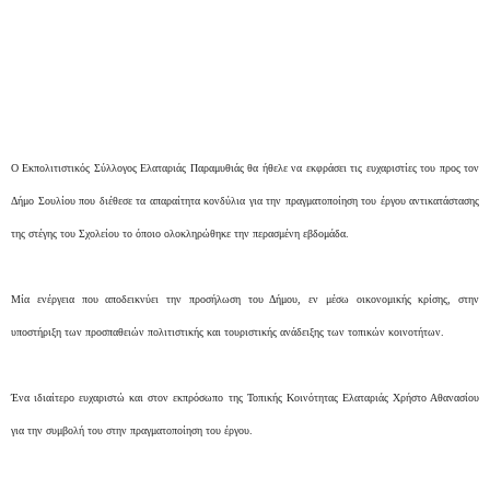
Ο Εκπολιτιστικός Σύλλογος Ελαταριάς Παραμυθιάς θα ήθελε να εκφράσει τις ευχαριστίες του προς τον
Δήμο Σουλίου που διέθεσε τα απαραίτητα κονδύλια για την πραγματοποίηση του έργου αντικατάστασης
της στέγης του Σχολείου το όποιο ολοκληρώθηκε την περασμένη εβδομάδα.
Μία ενέργεια που αποδεικνύει την προσήλωση του Δήμου, εν μέσω οικονομικής κρίσης, στην
υποστήριξη των προσπαθειών πολιτιστικής και τουριστικής ανάδειξης των τοπικών κοινοτήτων.
Ένα ιδιαίτερο ευχαριστώ και στον εκπρόσωπο της Τοπικής Κοινότητας Ελαταριάς Χρήστο Αθανασίου
για την συμβολή του στην πραγματοποίηση του έργου.