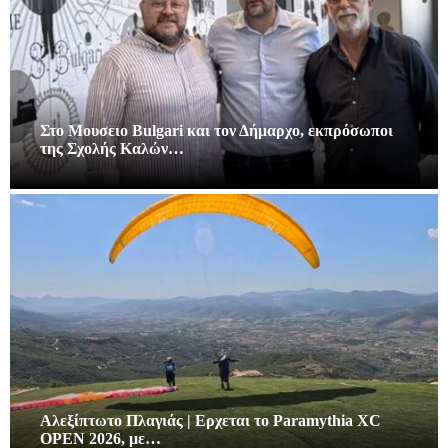
Στο Μουσειο Bulgari και τον Δήμαρχο, εκπρόσωποι
της Σχολής Καλών…
Αλεξίπτωτο Πλαγιάς | Ερχεται το Paramythia XC
OPEN 2026, με…