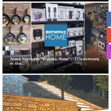
Λευκή Νύχτα στο “Βέρμπης Home” | -15% έκπτωση
σε όλα…