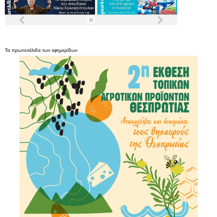
Τα
πρωτοσέλιδα
των
εφημερίδων