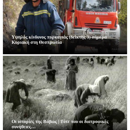
Υψηλός κίνδυνος πυρκαγιάς (δείκτης 3) σήμερα
Κυριακή στη Θεσπρωτία
Οι ιστορίες της Βάβως | Τότε που οι διατροφικές
συνήθειες…