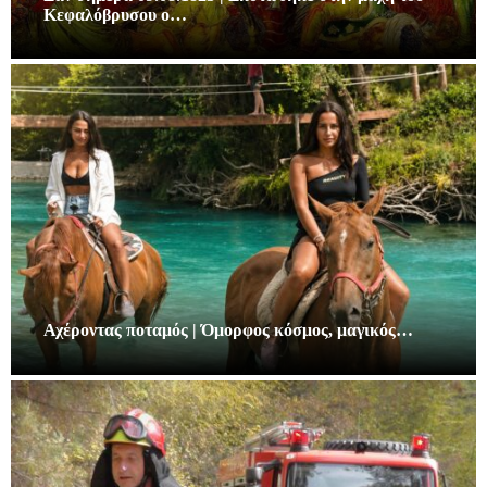
Κεφαλόβρυσου ο…
Αχέροντας ποταμός | Όμορφος κόσμος, μαγικός…