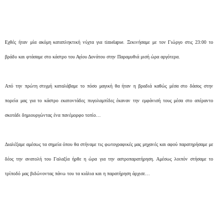
Eχθές ήταν μία ακόμη καταπληκτική νύχτα για timelapse. Ξεκινήσαμε με τον Γιώργο στις 23:00 το
βράδυ και φτάσαμε στο κάστρο του Αγίου Δονάτου στην Παραμυθιά μισή ώρα αργότερα.
Από την πρώτη στιγμή καταλάβαμε το πόσο μαγική θα ήταν η βραδιά καθώς μέσα στο δάσος στην
πορεία μας για το κάστρο εκατοντάδες πυγολαμπίδες έκαναν την εμφάνισή τους μέσα στο απέραντο
σκοτάδι δημιουργώντας ένα πανέμορφο τοπίο…
Διαλέξαμε αμέσως τα σημεία όπου θα στήναμε τις φωτογραφικές μας μηχανές και αφού παρατηρήσαμε με
δέος την ανατολή του Γαλαξία ήρθε η ώρα για την αστροπαρατήρηση. Αμέσως λοιπόν στήσαμε το
τρίποδό μας βιδώνοντας πάνω του τα κιάλια και η παρατήρηση άρχισε…