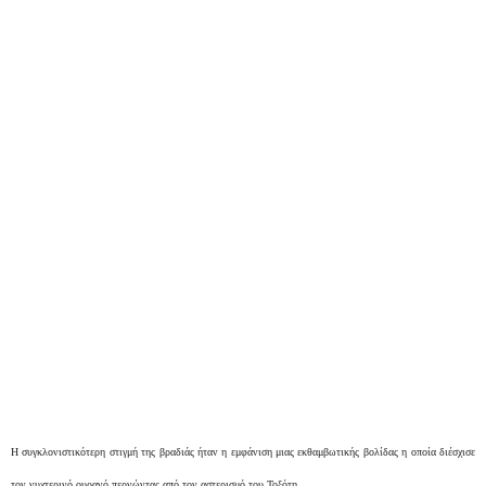
Η συγκλονιστικότερη στιγμή της βραδιάς ήταν η εμφάνιση μιας εκθαμβωτικής βολίδας η οποία διέσχισε
τον νυχτερινό ουρανό περνώντας από τον αστερισμό του Τοξότη…..