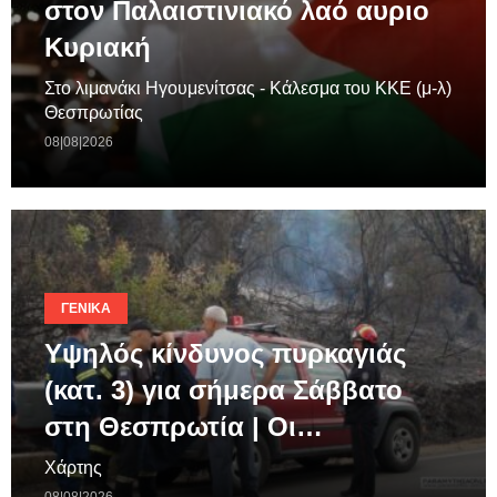
στον Παλαιστινιακό λαό αυριο
Κυριακή
Στο λιμανάκι Ηγουμενίτσας - Κάλεσμα του ΚΚΕ (μ-λ)
Θεσπρωτίας
08|08|2026
ΓΕΝΙΚΆ
Υψηλός κίνδυνος πυρκαγιάς
(κατ. 3) για σήμερα Σάββατο
στη Θεσπρωτία | Οι…
Χάρτης