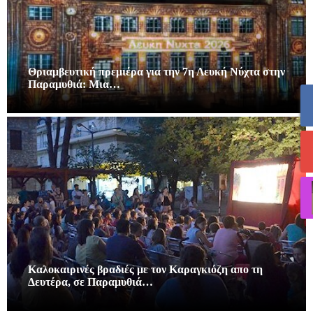
Θριαμβευτική πρεμιέρα για την 7η Λευκή Νύχτα στην
Παραμυθιά: Μια…
Καλοκαιρινές βραδιές με τον Καραγκιόζη απο τη
Δευτέρα, σε Παραμυθιά…