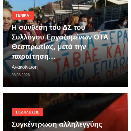
ΓΕΝΙΚΆ
Η σύνθεση του ΔΣ του
Συλλόγου Εργαζομένων ΟΤΑ
Θεσπρωτίας, μετά την
παραίτηση…
Ανακοίνωση
08|08|2026
ΕΚΔΗΛΏΣΕΙΣ
Συγκέντρωση αλληλεγγύης