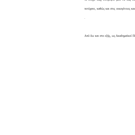
πετύχατε, καθώς και στις οικογένειες κ
.
Από δω και στο εξής, ως Ακαδημαϊκοί Πο