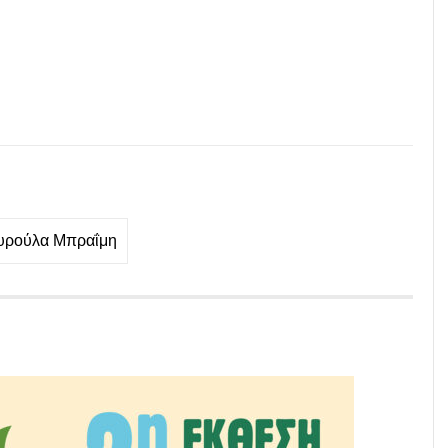
υρούλα Μπραΐμη