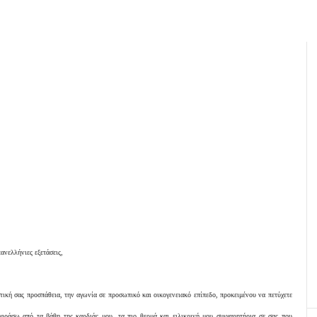
πανελλήνιες εξετάσεις,
τική σας προσπάθεια, την αγωνία σε προσωπικό και οικογενειακό επίπεδο, προκειμένου να πετύχετε
κφράσω από τα βάθη της καρδιάς μου, τα πιο θερμά και ειλικρινή μου συγχαρητήρια σε σας που