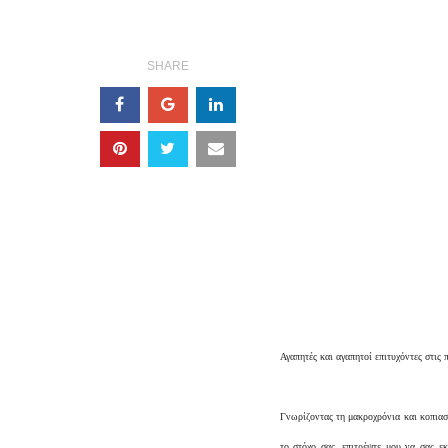
SHARE
Αγαπητές και αγαπητοί επιτυχόντες στις 
Γνωρίζοντας τη μακροχρόνια και κοπιασ
το στόχο σας, επιτρέψτε μου να σας ε