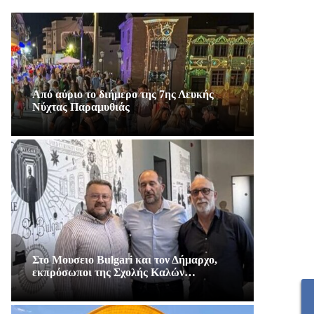
Από αύριο το διήμερο της 7ης Λευκής
Νύχτας Παραμυθιάς
Στο Μουσειο Bulgari και τον Δήμαρχο,
εκπρόσωποι της Σχολής Καλών…