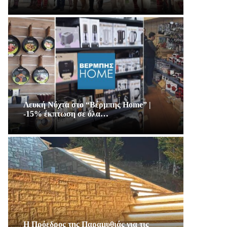
Λευκή Νύχτα στο “Βέρμπης Home” |
-15% έκπτωση σε όλα…
Η Πρόεδρος της Παραμυθιάς για τις