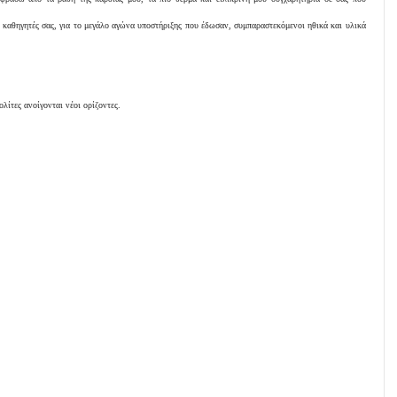
αι καθηγητές σας, για το μεγάλο αγώνα υποστήριξης που έδωσαν, συμπαραστεκόμενοι ηθικά και υλικά
λίτες ανοίγονται νέοι ορίζοντες.