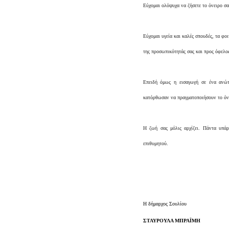
Εύχομαι ολόψυχα να ζήσετε το όνειρο σα
Εύχομαι υγεία και καλές σπουδές, τα φο
της προσωπικότητάς σας και προς όφελος
Επειδή όμως η εισαγωγή σε ένα ανώτα
κατόρθωσαν να πραγματοποιήσουν το όνε
Η ζωή σας μόλις αρχίζει. Πάντα υπάρ
επιθυμητού.
H δήμαρχος Σουλίου
ΣΤΑΥΡΟΥΛΑ ΜΠΡΑΪΜΗ