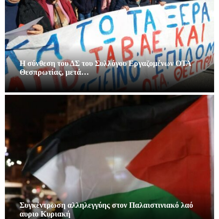
Η σύνθεση του ΔΣ του Συλλόγου Εργαζομένων ΟΤΑ
Θεσπρωτίας, μετά…
Συγκέντρωση αλληλεγγύης στον Παλαιστινιακό λαό
αυριο Κυριακή