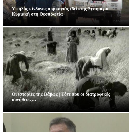
Υψηλός κίνδυνος πυρκαγιάς (δείκτης 3) σήμερα
Κυριακή στη Θεσπρωτία
Οι ιστορίες της Βάβως | Τότε που οι διατροφικές
συνήθειες…