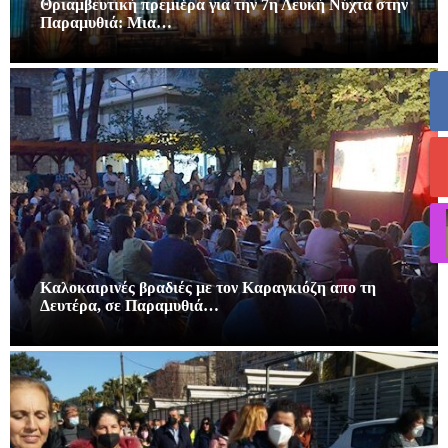
Θριαμβευτική πρεμιέρα για την 7η Λευκή Νύχτα στην
Παραμυθιά: Μια…
Καλοκαιρινές βραδιές με τον Καραγκιόζη απο τη
Δευτέρα, σε Παραμυθιά…