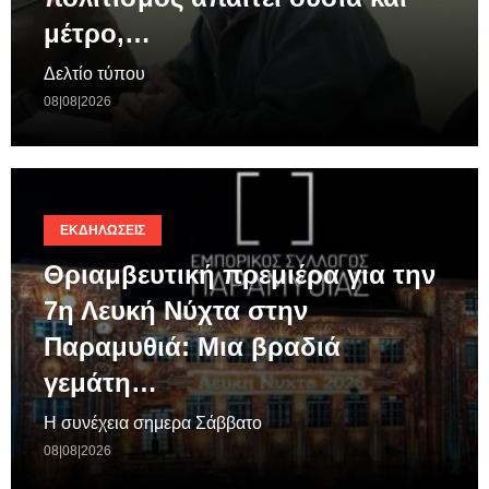
μέτρο,…
Δελτίο τύπου
08|08|2026
ΕΚΔΗΛΏΣΕΙΣ
Θριαμβευτική πρεμιέρα για την
7η Λευκή Νύχτα στην
Παραμυθιά: Μια βραδιά
γεμάτη…
Η συνέχεια σημερα Σάββατο
08|08|2026