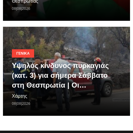
Θεσπρωτίας
08|08|2026
ΓΕΝΙΚΆ
Υψηλός κίνδυνος πυρκαγιάς
(κατ. 3) για σήμερα Σάββατο
στη Θεσπρωτία | Οι…
Χάρτης
08|08|2026