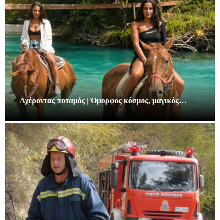
Αχέροντας ποταμός | Όμορφος κόσμος, μαγικός…