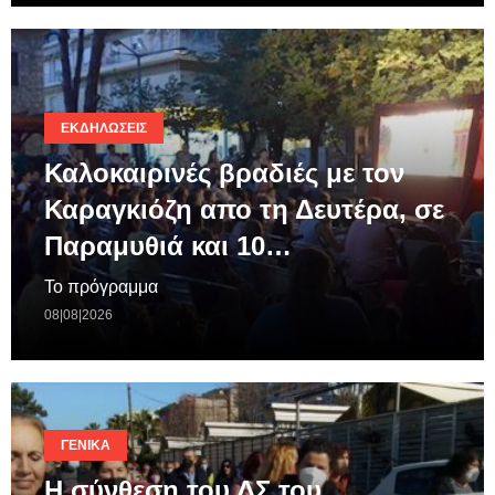
ΕΚΔΗΛΏΣΕΙΣ
Καλοκαιρινές βραδιές με τον
Καραγκιόζη απο τη Δευτέρα, σε
Παραμυθιά και 10…
Το πρόγραμμα
08|08|2026
ΓΕΝΙΚΆ
Η σύνθεση του ΔΣ του