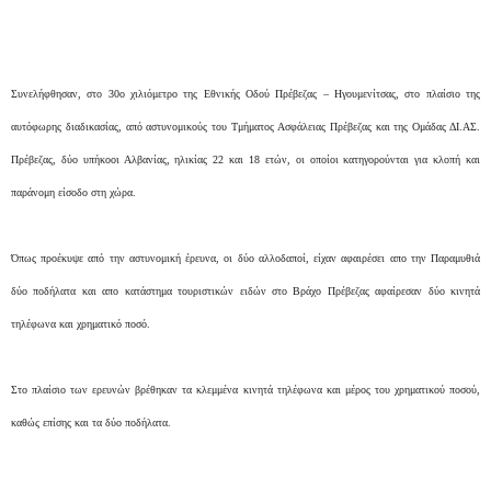
Συνελήφθησαν, στο 30ο χιλιόμετρο της Εθνικής Οδού Πρέβεζας – Ηγουμενίτσας, στο πλαίσιο της
αυτόφωρης διαδικασίας, από αστυνομικούς του Τμήματος Ασφάλειας Πρέβεζας και της Ομάδας ΔΙ.ΑΣ.
Πρέβεζας, δύο υπήκοοι Αλβανίας, ηλικίας 22 και 18 ετών, οι οποίοι κατηγορούνται για κλοπή και
παράνομη είσοδο στη χώρα.
Όπως προέκυψε από την αστυνομική έρευνα, οι δύο αλλοδαποί,
είχαν αφαιρέσει απο την Παραμυθιά
δύο ποδήλατα
και απο κατάστημα τουριστικών ειδών στο Βράχο Πρέβεζας αφαίρεσαν δύο κινητά
τηλέφωνα και χρηματικό ποσό.
Στο πλαίσιο των ερευνών βρέθηκαν τα κλεμμένα κινητά τηλέφωνα και μέρος του χρηματικού ποσού,
καθώς επίσης και τα δύο ποδήλατα.