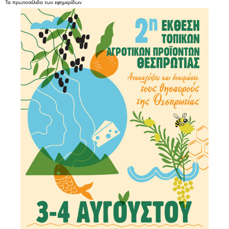
Τα
πρωτοσέλιδα
των
εφημερίδων