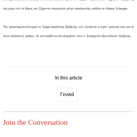
στη χώρα ενώ σε βάρος του 22χρονου εκκρεμούσε μέτρο απαγόρευσης εισόδου σε έδαφος Schengen.
Την προανάκριση διενεργεί το Τμήμα Ασφάλειας Πρέβεζας, ενώ εξετάζεται η τυχόν εμπλοκή τους και σε
άλλες αξιόποινες πράξεις. Οι συλληφθέντες θα οδηγηθούν στον κ. Εισαγγελέα Πρωτοδικών Πρέβεζας.
In this article
Γενικά
Join the Conversation