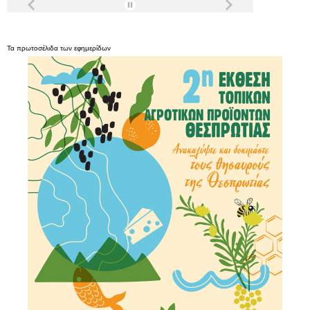
Τα
πρωτοσέλιδα
των
εφημερίδων