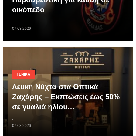
οικόπεδο
.
07|08|2026
ΓΕΝΙΚΆ
Λευκή Νύχτα στα Οπτικά
Ζαχάρης – Εκπτώσεις έως 50%
σε γυαλιά ηλίου…
.
07|08|2026