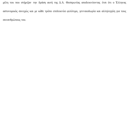
μέλη του που στήριξαν την δράση αυτή της Δ.Α. Θεσπρωτίας αποδεικνύοντας έτσι ότι ο Έλληνας
αστυνομικός συνεχώς και με κάθε τρόπο επιδεικνύει φιλότιμο, γενναιοδωρία και αλληλεγγύη για τους
συνανθρώπους του.