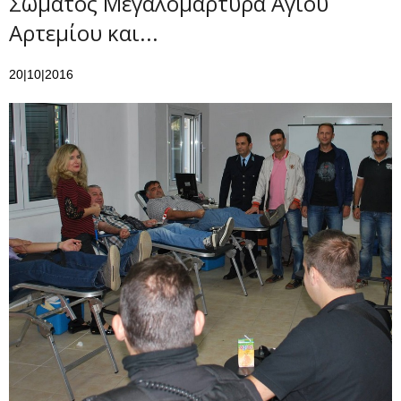
Σώματος Μεγαλομάρτυρα Αγίου
Αρτεμίου και...
20|10|2016