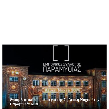
Θριαμβευτική πρεμιέρα για την 7η Λευκή Νύχτα στην
Παραμυθιά: Μια…