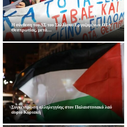
Η σύνθεση του ΔΣ του Συλλόγου Εργαζομένων ΟΤΑ
Θεσπρωτίας, μετά…
Συγκέντρωση αλληλεγγύης στον Παλαιστινιακό λαό
αυριο Κυριακή