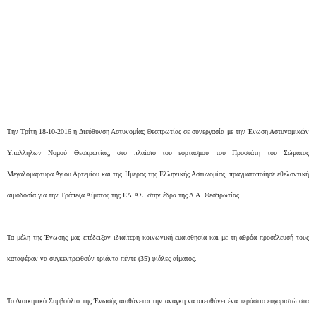
Την Τρίτη 18-10-2016 η Διεύθυνση Αστυνομίας Θεσπρωτίας σε συνεργασία με την Ένωση Αστυνομικών
Υπαλλήλων Νομού Θεσπρωτίας, στο πλαίσιο του εορτασμού του Προστάτη του Σώματος
Μεγαλομάρτυρα Αγίου Αρτεμίου και της Ημέρας της Ελληνικής Αστυνομίας, πραγματοποίησε εθελοντική
αιμοδοσία για την Τράπεζα Αίματος της ΕΛ.ΑΣ. στην έδρα της Δ.Α. Θεσπρωτίας.
Τα μέλη της Ένωσης μας επέδειξαν ιδιαίτερη κοινωνική ευαισθησία και με τη αθρόα προσέλευσή τους
καταφέραν να συγκεντρωθούν τριάντα πέντε (35) φιάλες αίματος.
Το Διοικητικό Συμβούλιο της Ένωσής αισθάνεται την ανάγκη να απευθύνει ένα τεράστιο ευχαριστώ στα