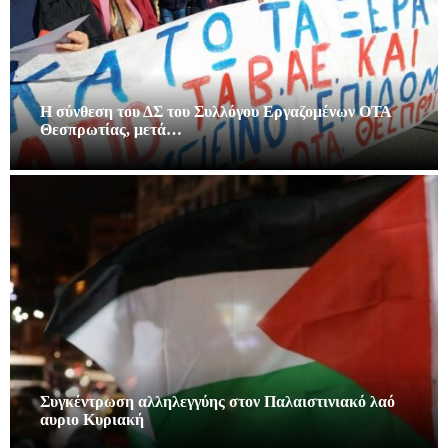
Η σύνθεση του ΔΣ του Συλλόγου Εργαζομένων ΟΤΑ
Θεσπρωτίας, μετά…
Συγκέντρωση αλληλεγγύης στον Παλαιστινιακό λαό
αυριο Κυριακή