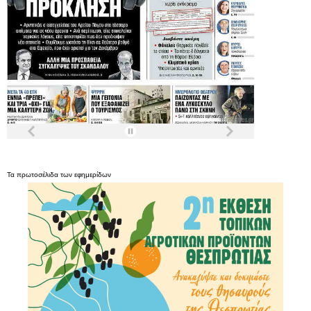
Τα
πρωτοσέλιδα
των
εφημερίδων