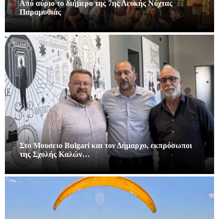
Από αύριο το διήμερο της 7ης Λευκής Νύχτας
Παραμυθιάς
Στο Μουσειο Bulgari και τον Δήμαρχο, εκπρόσωποι
της Σχολής Καλών…