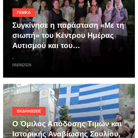
ΓΕΝΙΚΆ
Συγκίνησε η παράσταση «Με τη
σιωπή» του Κέντρου Ημέρας
Αυτισμού και του…
.
06|08|2026
ΕΚΔΗΛΏΣΕΙΣ
Ο Όμιλος Απόδοσης Τιμών και
Ιστορικής Αναβίωσης Σουλίου,