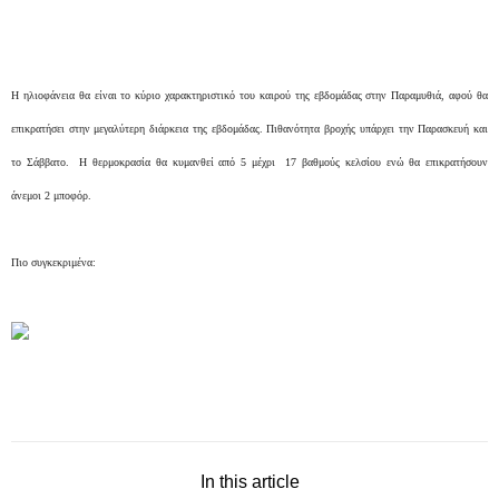
Η ηλιοφάνεια θα είναι το κύριο χαρακτηριστικό του καιρού της εβδομάδας στην Παραμυθιά, αφού θα
επικρατήσει στην μεγαλύτερη διάρκεια της εβδομάδας. Πιθανότητα βροχής υπάρχει την Παρασκευή και
το Σάββατο. Η θερμοκρασία θα κυμανθεί από 5 μέχρι 17 βαθμούς κελσίου ενώ θα επικρατήσουν
άνεμοι 2 μποφόρ.
Πιο συγκεκριμένα:
In this article