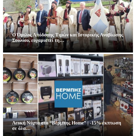
Ο Όμιλος Απόδοσης Τιμών και Ιστορικής Αναβίωσης
Σουλίου, ευχαριστεί τη…
Λευκή Νύχτα στο “Βέρμπης Home” | -15% έκπτωση
σε όλα…