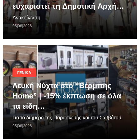
ευχαριστεί τη Δημοτική Αρχή…
Ανακοίνωση
05|08|2026
ΓΕΝΙΚΆ
Λευκή Νύχτα στο “Βέρμπης
Home” | -15% έκπτωση σε όλα
τα είδη…
Για το διήμερο της Παρασκευής και του Σαββάτου
05|08|2026