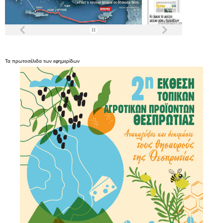
Τα
πρωτοσέλιδα
των
εφημερίδων