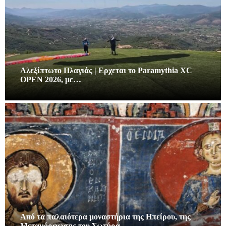
Αλεξίπτωτο Πλαγιάς | Ερχεται το Paramythia XC
OPEN 2026, με…
Από τα παλαιότερα μοναστήρια της Ηπείρου, της
Μεταμόρφωσης του Σωτήρα…