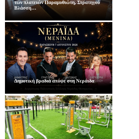
των πλατειών Παραμυθιώτη, Στρατηγού
Βλάσση…
Δημοτική βραδιά απόψε στη Νεράιδα