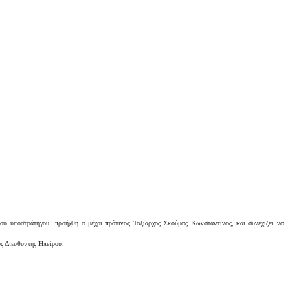
ου υποστράτηγου προήχθη ο μέχρι πρότινος Ταξίαρχος Σκούμας Κωνσταντίνος, και συνεχίζει να
ς Διευθυντής Ηπείρου.