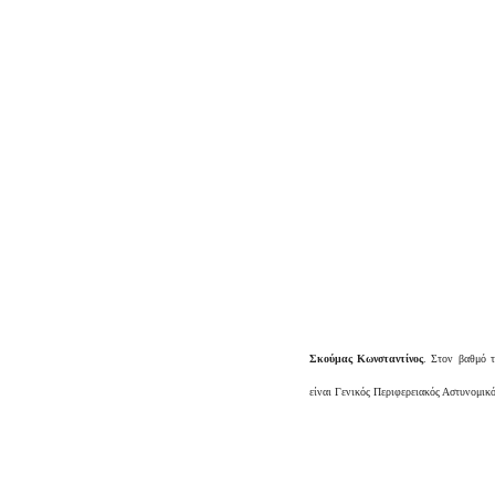
Σκούμας Κωνσταντίνος
. Στον βαθμό τ
είναι Γενικός Περιφερειακός Αστυνομικό