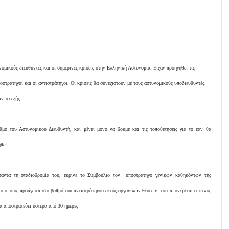
μικούς διευθυντές και οι σημερινές κρίσεις στην Ελληνική Αστυνομία. Είχαν προηγηθεί τις
ποστράτηγοι και οι αντιστράτηγοι. Οι κρίσεις θα συνεχιστούν με τους αστυνομικούς υποδιευθυντές.
ν τα εξής:
θμό του Αστυνομικού Διευθυντή, και μένει μόνο να δούμε και τις τοποθετήσεις για το εάν θα
θεί.
σαντα τη σταδιοδρομία του, έκρινε το Συμβούλιο τον υποστράτηγο γενικών καθηκόντων της
ο οποίος προάγεται στο βαθμό του αντιστράτηγου εκτός οργανικών θέσεων, του απονέμεται ο τίτλος
θα αποστρατεύει ύστερα από 30 ημέρες