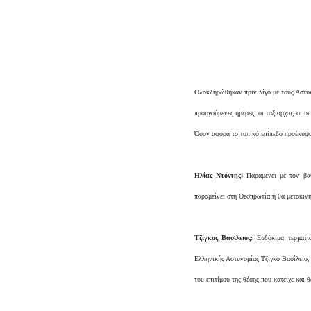
Ολοκληρώθηκαν πριν λίγο με τους Αστυνο
προηγούμενες ημέρες, οι ταξίαρχοι, οι υ
Όσον αφορά το τοπικό επίπεδο προέκυψα
Ηλίας Ντόντης:
Παραμένει με τον βα
παραμείνει στη Θεσπρωτία ή θα μετακινη
Τζίγκος Βασίλειος:
Ευδόκιμα τερματί
Ελληνικής Αστυνομίας Τζίγκο Βασίλειο, 
του επιτίμου της θέσης που κατείχε και 