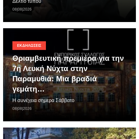
Δελτίο τύπου
08|08|2026
ΕΚΔΗΛΏΣΕΙΣ
Θριαμβευτική πρεμιέρα για την
7η Λευκή Νύχτα στην
Παραμυθιά: Μια βραδιά
γεμάτη…
Η συνέχεια σημερα Σάββατο
08|08|2026