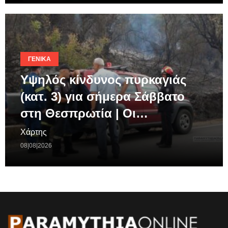
ΓΕΝΙΚΆ
Υψηλός κίνδυνος πυρκαγιάς
(κατ. 3) για σήμερα Σάββατο
στη Θεσπρωτία | Οι…
Χάρτης
08|08|2026