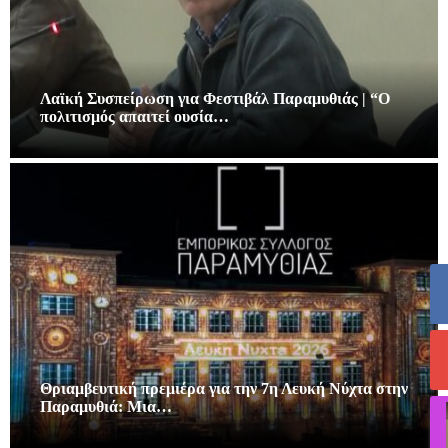
Λαϊκή Συσπείρωση για Φεστιβάλ Παραμυθιάς | “Ο
πολιτισμός απαιτεί ουσία…
Θριαμβευτική πρεμιέρα για την 7η Λευκή Νύχτα στην
Παραμυθιά: Μια…