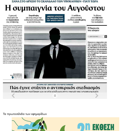
Τα
πρωτοσέλιδα
των
εφημερίδων