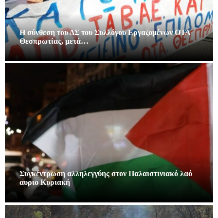
Η σύνθεση του ΔΣ του Συλλόγου Εργαζομένων ΟΤΑ
Θεσπρωτίας, μετά…
Συγκέντρωση αλληλεγγύης στον Παλαιστινιακό λαό
αυριο Κυριακή