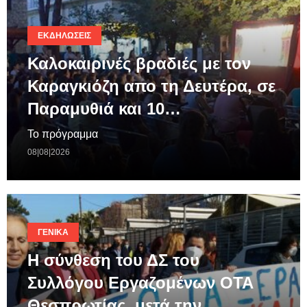
ΕΚΔΗΛΏΣΕΙΣ
Καλοκαιρινές βραδιές με τον
Καραγκιόζη απο τη Δευτέρα, σε
Παραμυθιά και 10…
Το πρόγραμμα
08|08|2026
ΓΕΝΙΚΆ
Η σύνθεση του ΔΣ του
Συλλόγου Εργαζομένων ΟΤΑ
Θεσπρωτίας, μετά την