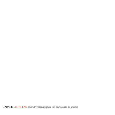
UPDATE
:
ΔΕΙΤΕ ΕΔΩ
ολα τα νεοτερα καθώς και βιντεο απο το σημειο