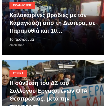
ΕΚΔΗΛΏΣΕΙΣ
Καλοκαιρινές βραδιές με τον
Καραγκιόζη απο τη Δευτέρα, σε
Παραμυθιά και 10…
Το πρόγραμμα
08|08|2026
ΓΕΝΙΚΆ
Η σύνθεση του ΔΣ του
Συλλόγου Εργαζομένων ΟΤΑ
Θεσπρωτίας, μετά την