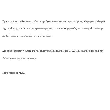
Πριν από λίγο νταλίκα που κινούταν στην Εγνατία οδό, σύμφωνα με τις πρώτες πληροφορίες εξετράπη
της πορείας της και έπεσε σε γκρεμό στο ύψος της Σέλλιανης Παραμυθιάς, στο ίδιο σημείο οπού είχε
συμβεί παρόμοιο περιστατικό πριν από ένα χρόνο.
Στο σημείο σπεύδουν άντρες της πυροσβεστικής Παραμυθιάς, του EKAB Παραμυθιάς καθώς και του
Αστυνομικού τμήματος της πόλης.
Περισσότερα σε λίγο…