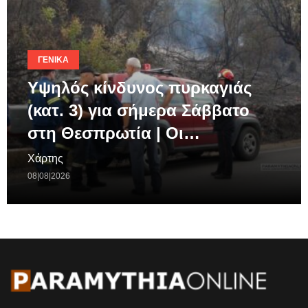
ΓΕΝΙΚΆ
Υψηλός κίνδυνος πυρκαγιάς
(κατ. 3) για σήμερα Σάββατο
στη Θεσπρωτία | Οι…
Χάρτης
08|08|2026