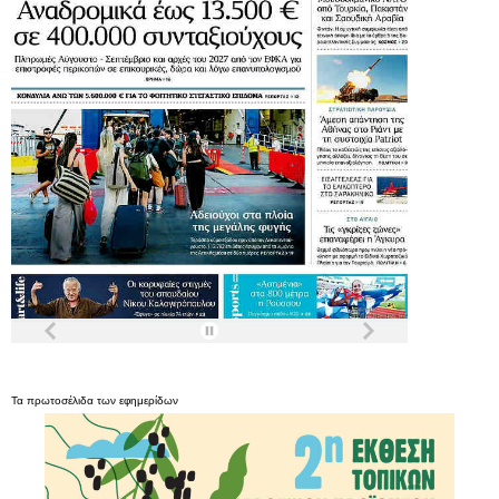
Τα
πρωτοσέλιδα
των
εφημερίδων