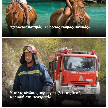
Αχέροντας ποταμός | Όμορφος κόσμος, μαγικός…
Υψηλός κίνδυνος πυρκαγιάς (δείκτης 3) σήμερα
Κυριακή στη Θεσπρωτία