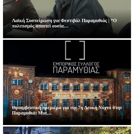
Λαϊκή Συσπείρωση για Φεστιβάλ Παραμυθιάς | “Ο
πολιτισμός απαιτεί ουσία…
Θριαμβευτική πρεμιέρα για την 7η Λευκή Νύχτα στην
Παραμυθιά: Μια…