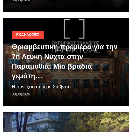
08|08|2026
ΕΚΔΗΛΏΣΕΙΣ
Θριαμβευτική πρεμιέρα για την
7η Λευκή Νύχτα στην
Παραμυθιά: Μια βραδιά
γεμάτη…
Η συνέχεια σημερα Σάββατο
08|08|2026