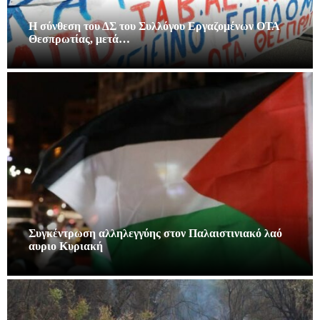
Η σύνθεση του ΔΣ του Συλλόγου Εργαζομένων ΟΤΑ
Θεσπρωτίας, μετά…
Συγκέντρωση αλληλεγγύης στον Παλαιστινιακό λαό
αυριο Κυριακή