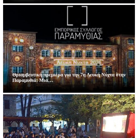
Θριαμβευτική πρεμιέρα για την 7η Λευκή Νύχτα στην
Παραμυθιά: Μια…