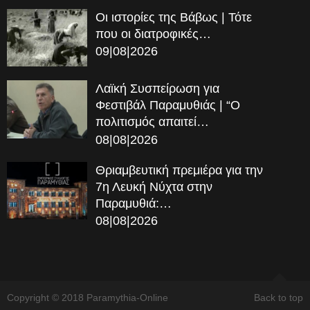
Οι ιστορίες της Βάβως | Τότε
που οι διατροφικές…
09|08|2026
Λαϊκή Συσπείρωση για
Φεστιβάλ Παραμυθιάς | “Ο
πολιτισμός απαιτεί…
08|08|2026
Θριαμβευτική πρεμιέρα για την
7η Λευκή Νύχτα στην
Παραμυθιά:…
08|08|2026
Copyright © 2018 Paramythia-Online
Back to top