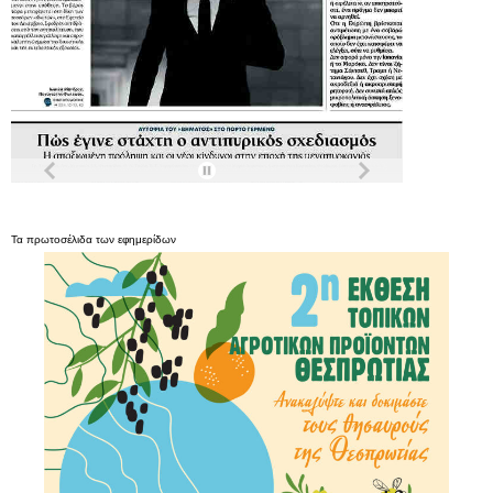
Τα
πρωτοσέλιδα
των
εφημερίδων