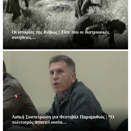
Οι ιστορίες της Βάβως | Τότε που οι διατροφικές
συνήθειες…
Λαϊκή Συσπείρωση για Φεστιβάλ Παραμυθιάς | “Ο
πολιτισμός απαιτεί ουσία…