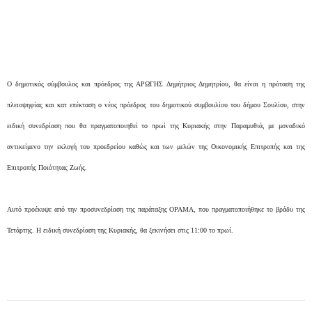
Ο δημοτικός σύμβουλος και πρόεδρος της ΑΡΩΓΗΣ Δημήτριος Δημητρίου, θα είναι η πρόταση της
πλειοψηφίας και κατ επέκταση ο νέος πρόεδρος του δημοτικού συμβουλίου του δήμου Σουλίου, στην
ειδική συνεδρίαση που θα πραγματοποιηθεί το πρωί της Κυριακής στην Παραμυθιά, με μοναδικό
αντικείμενο την εκλογή του προεδρείου καθώς και των μελών της Οικονομικής Επιτροπής και της
Επιτροπής Ποιότητας Ζωής.
Αυτό προέκυψε από την προσυνεδρίαση της παράταξης ΟΡΑΜΑ, που πραγματοποιήθηκε το βράδυ της
Τετάρτης.
H ειδική συνεδρίαση της Κυριακής, θα ξεκινήσει στις 11:00 το πρωί.