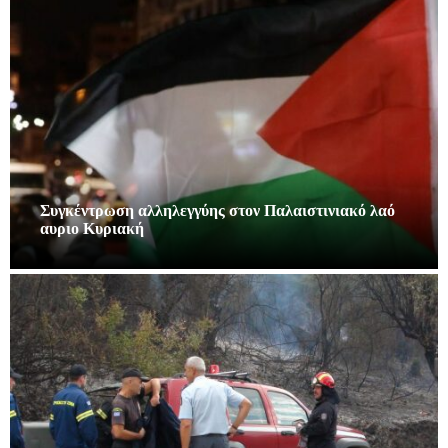
Συγκέντρωση αλληλεγγύης στον Παλαιστινιακό λαό
αυριο Κυριακή