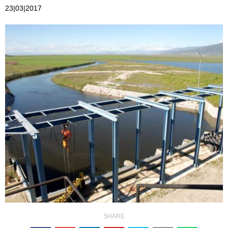
23|03|2017
SHARE