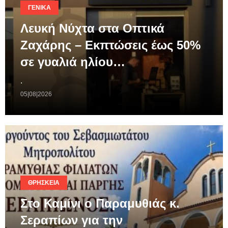
ΓΕΝΙΚΆ
Λευκή Νύχτα στα Οπτικά
Ζαχάρης – Εκπτώσεις έως 50%
σε γυαλιά ηλίου…
.
05|08|2026
ΘΡΗΣΚΕΊΑ
Στο Καμίνι ο Παραμυθιάς κ.
Σεραπίων για την