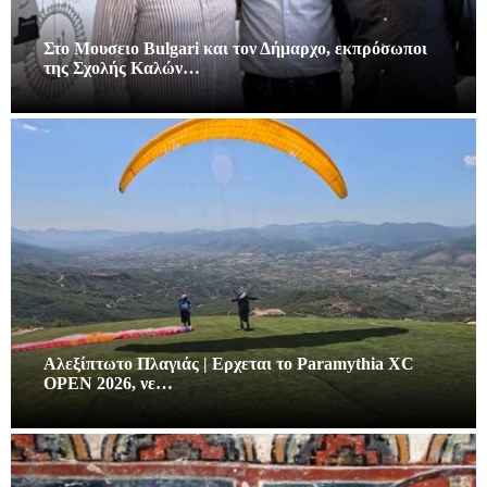
Στο Μουσειο Bulgari και τον Δήμαρχο, εκπρόσωποι
της Σχολής Καλών…
Αλεξίπτωτο Πλαγιάς | Ερχεται το Paramythia XC
OPEN 2026, νε…