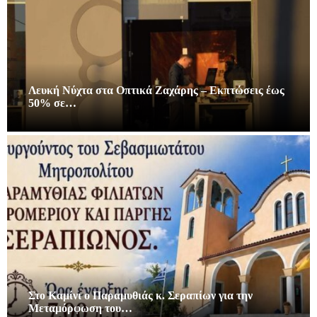
Λευκή Νύχτα στα Οπτικά Ζαχάρης – Εκπτώσεις έως
50% σε…
Στο Καμίνι ο Παραμυθιάς κ. Σεραπίων για την
Μεταμόρφωση του…