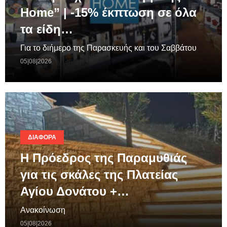
Home” | -15% έκπτωση σε όλα
τα είδη…
Για το διήμερο της Παρασκευής και του Σαββάτου
05|08|2026
ΔΙΆΦΟΡΑ
Η Πρόεδρος της Παραμυθιάς
για τις σκάλες της Πλατείας
Αγίου Δονάτου +…
Ανακοίνωση
05|08|2026