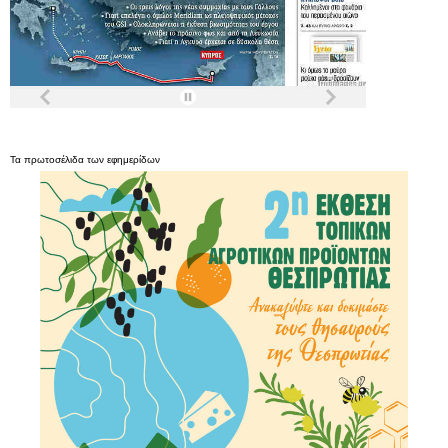
Τα
πρωτοσέλιδα
των
εφημερίδων