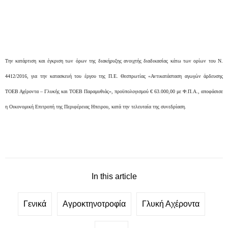
Την κατάρτιση και έγκριση των όρων της διακήρυξης ανοιχτής διαδικασίας κάτω των ορίων του Ν.
4412/2016, για την κατασκευή του έργου της Π.Ε. Θεσπρωτίας «Αντικατάσταση αγωγών άρδευσης
ΤΟΕΒ Αχέροντα – Γλυκής και ΤΟΕΒ Παραμυθιάς», προϋπολογισμού € 63.000,00 με Φ.Π.Α., αποφάσισε
η Οικονομική Επιτροπή της Περιφέρειας Ηπειρου, κατά την τελευταία της συνεδρίαση.
In this article
Γενικά
Αγροκτηνοτροφία
Γλυκή Αχέροντα