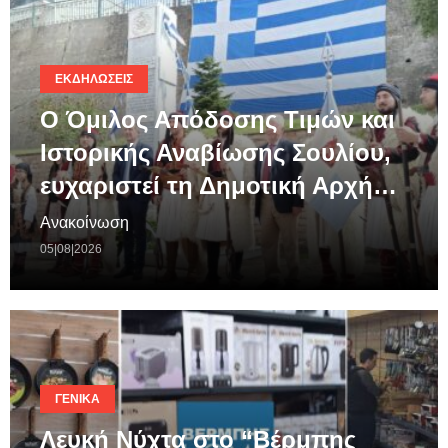
ΕΚΔΗΛΏΣΕΙΣ
Ο Όμιλος Απόδοσης Τιμών και
Ιστορικής Αναβίωσης Σουλίου,
ευχαριστεί τη Δημοτική Αρχή…
Ανακοίνωση
05|08|2026
ΓΕΝΙΚΆ
Λευκή Νύχτα στο “Βέρμπης