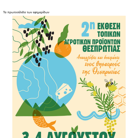
Τα
πρωτοσέλιδα
των
εφημερίδων