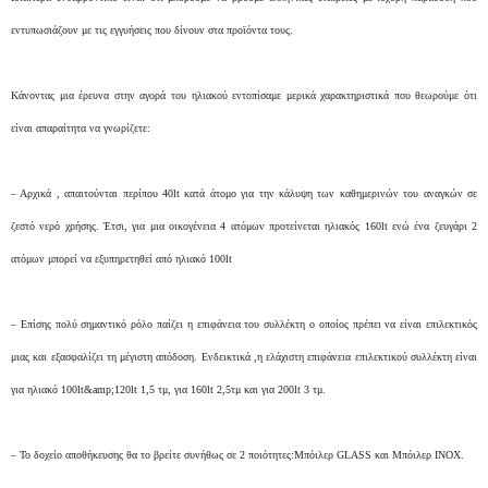
εντυπωσιάζουν με τις εγγυήσεις που δίνουν στα προϊόντα τους.
Κάνοντας μια έρευνα στην αγορά του ηλιακού εντοπίσαμε μερικά χαρακτηριστικά που θεωρούμε ότι
είναι απαραίτητα να γνωρίζετε:
– Αρχικά , απαιτούνται περίπου 40lt κατά άτομο για την κάλυψη των καθημερινών του αναγκών σε
ζεστό νερό χρήσης. Έτσι, για μια οικογένεια 4 ατόμων προτείνεται ηλιακός 160lt ενώ ένα ζευγάρι 2
ατόμων μπορεί να εξυπηρετηθεί από ηλιακό 100lt
–
Επίσης πολύ σημαντικό ρόλο παίζει η επιφάνεια του συλλέκτη ο οποίος πρέπει να είναι επιλεκτικός
μιας και εξασφαλίζει τη μέγιστη απόδοση. Ενδεικτικά ,η ελάχιστη επιφάνεια επιλεκτικού συλλέκτη είναι
για ηλιακό 100lt&amp;120lt 1,5 τμ, για 160lt 2,5τμ και για 200lt 3 τμ.
–
Το δοχείο αποθήκευσης θα το βρείτε συνήθως σε 2 ποιότητες:Μπόιλερ GLASS και Μπόιλερ ΙΝΟΧ.