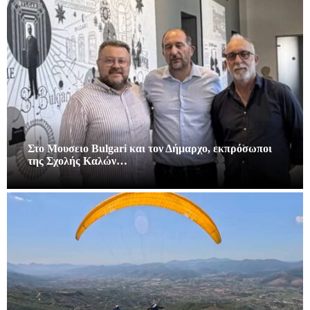
Στο Μουσειο Bulgari και τον Δήμαρχο, εκπρόσωποι
της Σχολής Καλών…