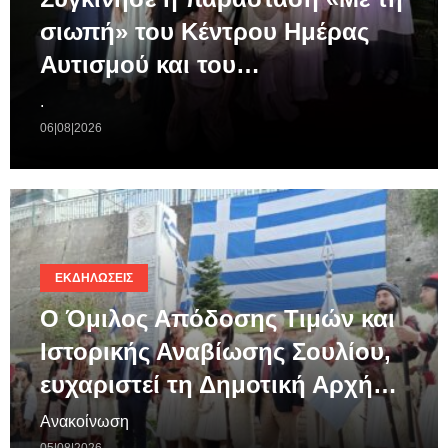
σιωπή» του Κέντρου Ημέρας
Αυτισμού και του…
.
06|08|2026
ΕΚΔΗΛΏΣΕΙΣ
Ο Όμιλος Απόδοσης Τιμών και
Ιστορικής Αναβίωσης Σουλίου,
ευχαριστεί τη Δημοτική Αρχή…
Ανακοίνωση
05|08|2026