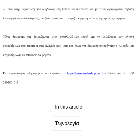
–
Τέλος στην περίπτωση που ο ηλιακός σας θέλετε να συνδέεται και με το καλοριφέρ(όταν δηλαδή
λειτουργεί το καλοριφέρ σας, να ζεσταίνεται και το νερό) υπάρχει η επιλογή της τριπλής ενέργειας .
Τέλος θεωρούμε ότι βρισκόμαστε στην καταλληλότερη εποχή για να επιλέξουμε τον ηλιακό
θερμοσίφωνα που ταιριάζει στις ανάγκες μας, μιας και λόγω της άφθονης ηλιοφάνειας ο ηλιακός μας
θερμοσίφωνας θα αποδόσει τα μέγιστα.
Για περισσότερες πληροφορίες επισκεφτείτε το
https://www.esolarshop.net
ή καλέστε μας στο +30
2109601013
In this article
Τεχνολογία