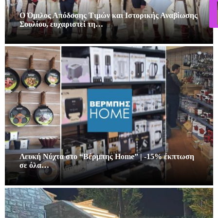
Ο Όμιλος Απόδοσης Τιμών και Ιστορικής Αναβίωσης
Σουλίου, ευχαριστεί τη…
Λευκή Νύχτα στο “Βέρμπης Home” | -15% έκπτωση
σε όλα…