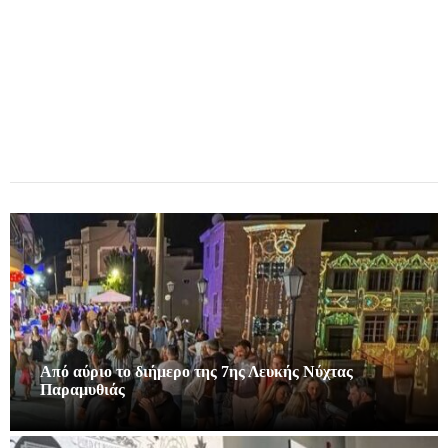
Από αύριο το διήμερο της 7ης Λευκής Νύχτας
Παραμυθιάς