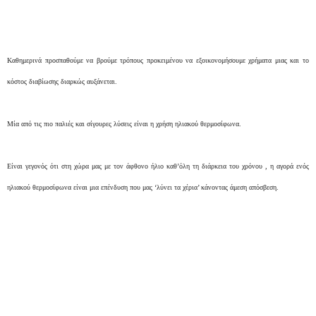
Καθημερινά προσπαθούμε να βρούμε τρόπους προκειμένου να εξοικονομήσουμε χρήματα μιας και το
κόστος διαβίωσης διαρκώς αυξάνεται.
Μία από τις πιο παλιές και σίγουρες λύσεις είναι η χρήση ηλιακού θερμοσίφωνα.
Είναι γεγονός ότι στη χώρα μας με τον άφθονο ήλιο καθ’όλη τη διάρκεια του χρόνου , η αγορά ενός
ηλιακού θερμοσίφωνα είναι μια επένδυση που μας ‘λύνει τα χέρια’ κάνοντας άμεση απόσβεση.