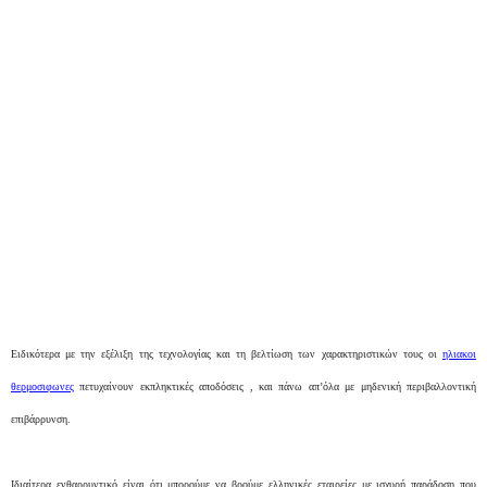
Ειδικότερα με την εξέλιξη της τεχνολογίας και τη βελτίωση των χαρακτηριστικών τους οι
ηλιακοι
θερμοσιφωνες
πετυχαίνουν εκπληκτικές αποδόσεις , και πάνω απ’όλα με μηδενική περιβαλλοντική
επιβάρρυνση.
Ιδιαίτερα ενθαρρυντικό είναι ότι μπορούμε να βρούμε ελληνικές εταιρείες με ισχυρή παράδοση που