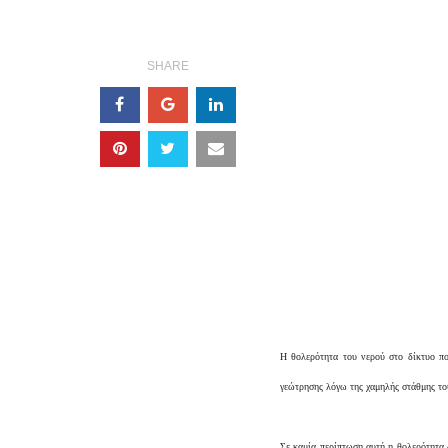
SHARE
Η θολερότητα του νερού στο δίκτυο πο
γεώτρησης λόγω της χαμηλής στάθμης το
Σε καμία περίπτωση αυτή η θολερότητα 