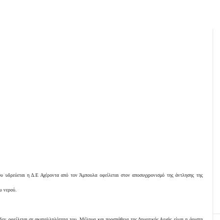
υ υδρεύεται η Δ.Ε Αχέροντα από τον Άμπουλα οφείλεται στον αποσυγχρονισμό της άντλησης της
υ νερού.
δεν οφείλεται σε ακαταλληλότητα του. Μέλημα και προσπάθεια της Δημοτικής Αρχής είναι η άριστη