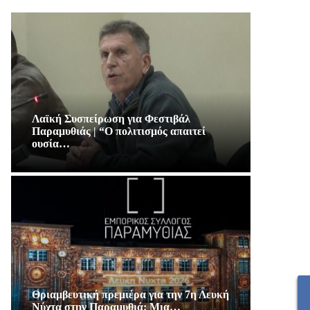
Λαϊκή Συσπείρωση για Φεστιβάλ
Παραμυθιάς | “Ο πολιτισμός απαιτεί
ουσία…
Θριαμβευτική πρεμιέρα για την 7η Λευκή
Νύχτα στην Παραμυθιά: Μια…