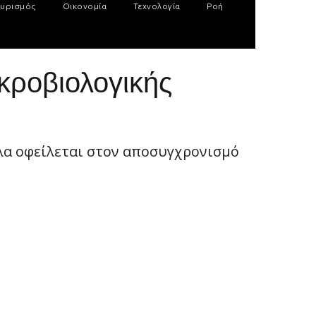
υρισμός
Οικονομία
Τεχνολογία
Ροή
ικροβιολογικής
λα οφείλεται στον αποσυγχρονισμό