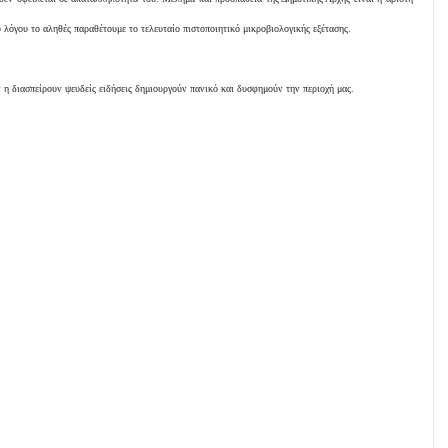
υ λόγου το αληθές παραθέτουμε το τελευταίο πιστοποιητικό μικροβιολογικής εξέτασης.
 διασπείρουν ψευδείς ειδήσεις δημιουργούν πανικό και δυσφημούν την περιοχή μας.