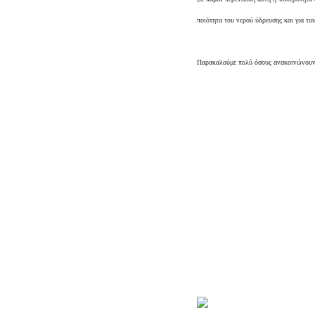
ποιότητα του νερού ύδρευσης και για το
Παρακαλούμε πολύ όσους ανακοινώνουν η