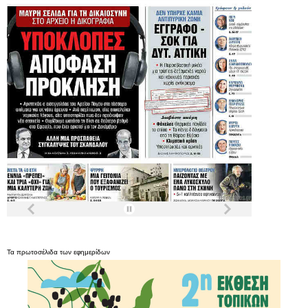
Τα
πρωτοσέλιδα
των
εφημερίδων