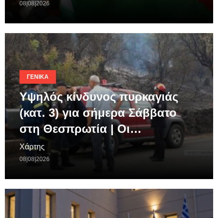
08|08|2026
ΓΕΝΙΚΆ
Υψηλός κίνδυνος πυρκαγιάς
(κατ. 3) για σήμερα Σάββατο
στη Θεσπρωτία | Οι…
Χάρτης
08|08|2026