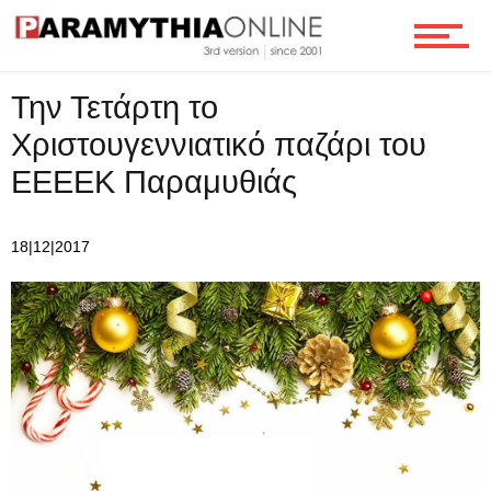
Οικονομία
Την Τετάρτη το
Χριστουγεννιατικό παζάρι του
Τεχνολογία
ΕΕΕΕΚ Παραμυθιάς
18|12|2017
Ροή
Επικοινωνία