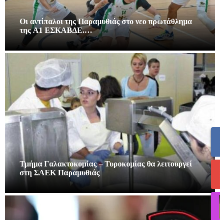
Οι αντίπαλοι της Παραμυθιάς στο νεο πρωτάθλημα
της A1 ΕΣΚΑΒΔΕ.…
Τμήμα Γαλακτοκομίας – Τυροκομίας θα λειτουργεί
στη ΣΑΕΚ Παραμυθιάς