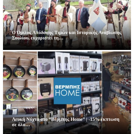
Ο Όμιλος Απόδοσης Τιμών και Ιστορικής Αναβίωσης
Σουλίου, ευχαριστεί τη…
Λευκή Νύχτα στο “Βέρμπης Home” | -15% έκπτωση
σε όλα…