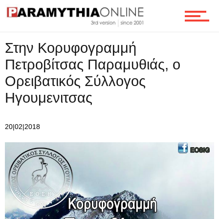
Οικονομία
Στην Κορυφογραμμή
Πετροβίτσας Παραμυθιάς, ο
Τεχνολογία
Ορειβατικός Σύλλογος
Ηγουμενιτσας
Ροή
20|02|2018
Επικοινωνία