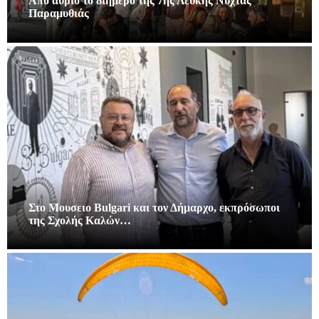
Από αύριο το διήμερο της 7ης Λευκής Νύχτας
Παραμυθιάς
Στο Μουσειο Bulgari και τον Δήμαρχο, εκπρόσωποι
της Σχολής Καλών…