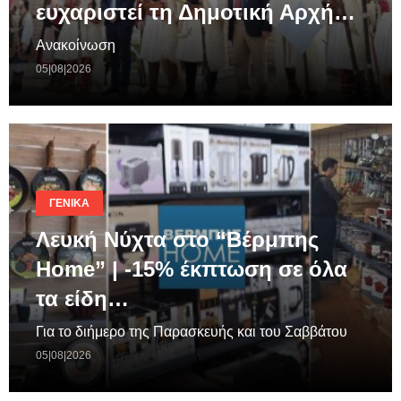
ευχαριστεί τη Δημοτική Αρχή…
Ανακοίνωση
05|08|2026
ΓΕΝΙΚΆ
Λευκή Νύχτα στο “Βέρμπης
Home” | -15% έκπτωση σε όλα
τα είδη…
Για το διήμερο της Παρασκευής και του Σαββάτου
05|08|2026