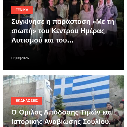
ΓΕΝΙΚΆ
Συγκίνησε η παράσταση «Με τη
σιωπή» του Κέντρου Ημέρας
Αυτισμού και του…
.
06|08|2026
ΕΚΔΗΛΏΣΕΙΣ
Ο Όμιλος Απόδοσης Τιμών και
Ιστορικής Αναβίωσης Σουλίου,