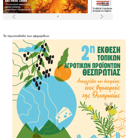
Τα
πρωτοσέλιδα
των
εφημερίδων