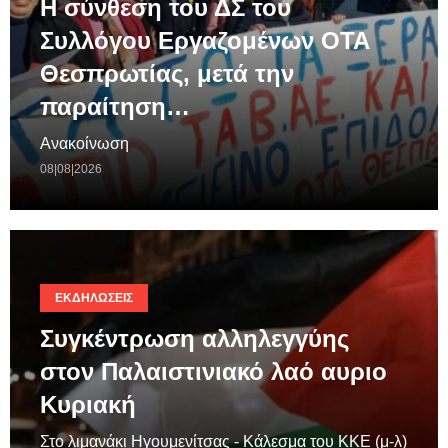
Η σύνθεση του ΔΣ του
Συλλόγου Εργαζομένων ΟΤΑ
Θεσπρωτίας, μετά την
παραίτηση…
Ανακοίνωση
08|08|2026
ΕΚΔΗΛΏΣΕΙΣ
Συγκέντρωση αλληλεγγύης
στον Παλαιστινιακό λαό αυριο
Κυριακή
Στο λιμανάκι Ηγουμενίτσας - Κάλεσμα του ΚΚΕ (μ-λ)