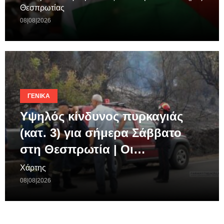
Θεσπρωτίας
08|08|2026
ΓΕΝΙΚΆ
Υψηλός κίνδυνος πυρκαγιάς
(κατ. 3) για σήμερα Σάββατο
στη Θεσπρωτία | Οι…
Χάρτης
08|08|2026