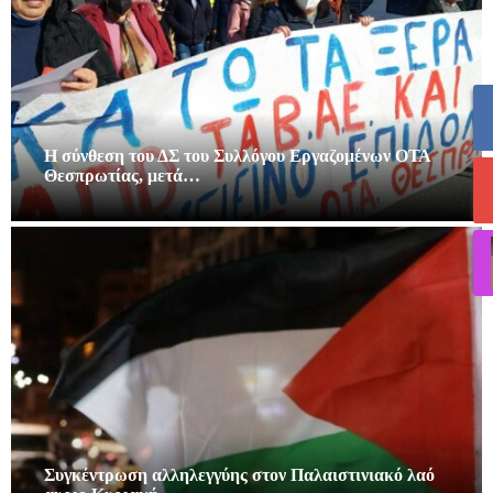
Η σύνθεση του ΔΣ του Συλλόγου Εργαζομένων ΟΤΑ
Θεσπρωτίας, μετά…
Συγκέντρωση αλληλεγγύης στον Παλαιστινιακό λαό