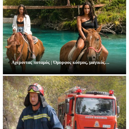
Αχέροντας ποταμός | Όμορφος κόσμος, μαγικός…