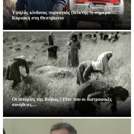
Υψηλός κίνδυνος πυρκαγιάς (δείκτης 3) σήμερα
Κυριακή στη Θεσπρωτία
Οι ιστορίες της Βάβως | Τότε που οι διατροφικές
συνήθειες…