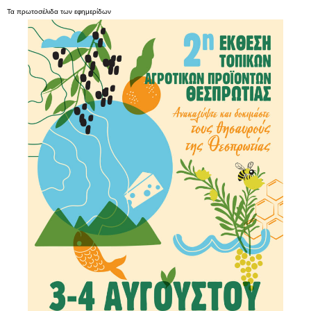
Τα
πρωτοσέλιδα
των
εφημερίδων