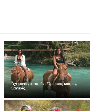
Αχέροντας ποταμός | Όμορφος κόσμος,
μαγικός…