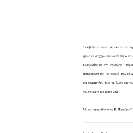
“Υπέβελα την παραίτηση από την από τ
ήθελα να συγχαρώ τον 2ο επιλαχών κο Δ
Θεσπρωτίας και την Περιφέρεια Ηπείρου
αναμόρφωση της! Να ευχηθώ στον κο Άπ
σας ευχαριστήσω όλες και όλους σας πο
την ευημερία του τόπου μας!
Με εκτίμηση, Αθανάσιος Β. Πορφύρης”