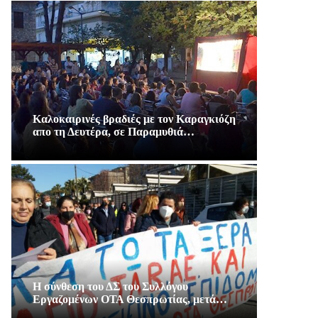
Καλοκαιρινές βραδιές με τον Καραγκιόζη
απο τη Δευτέρα, σε Παραμυθιά…
Η σύνθεση του ΔΣ του Συλλόγου
Εργαζομένων ΟΤΑ Θεσπρωτίας, μετά…