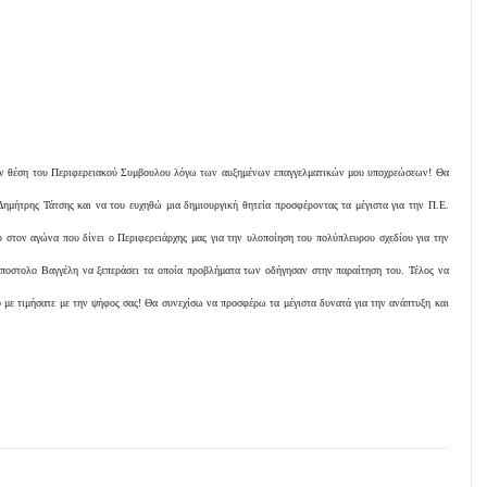
ην θέση του Περιφερειακού Συμβουλου λόγω των αυξημένων επαγγελματικών μου υποχρεώσεων! Θα
ημήτρης Τάτσης και να του ευχηθώ μια δημιουργική θητεία προσφέροντας τα μέγιστα για την Π.Ε.
 στον αγώνα που δίνει ο Περιφερειάρχης μας για την υλοποίηση του πολύπλευρου σχεδίου για την
οστολο Βαγγέλη να ξεπεράσει τα οποία προβλήματα των οδήγησαν στην παραίτηση του. Τέλος να
υ με τιμήσατε με την ψήφος σας! Θα συνεχίσω να προσφέρω τα μέγιστα δυνατά για την ανάπτυξη και