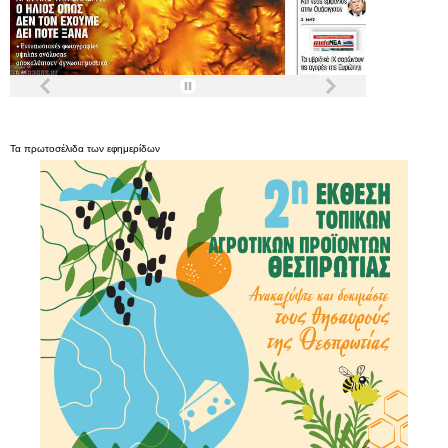
Τα
πρωτοσέλιδα
των
εφημερίδων