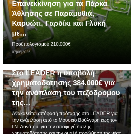
Επανεκκίνηση για τα Πάρκα
Άθλησης σε Παραμυθιά,
Καρυώτι, Γαρδίκι και Γλυκή
με…
Προϋπολογισμού 210.000€
07|08|2026
ΓΕΝΙΚΆ
Στο LEADER η υποβολή
χρηματοδοτησης 384.000€ για
την ανάπλαση του πεζόδρομου
της…
Ανακαλείται απόφασή πρότασης στο LEADER για
την ανάπλαση από το Μουσειο Βούλγαρη έως τον
Ι.Ν. Δονάτου, για την αποφυγή διπλής
χρηματοδότησης και την ομαλή προώθηση της νέας