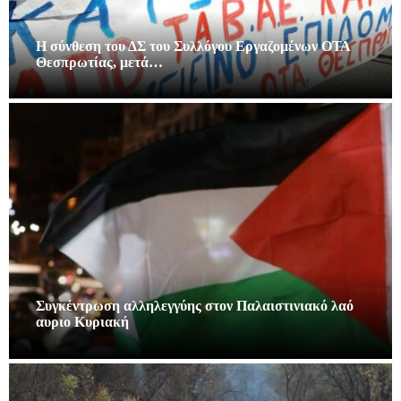
Η σύνθεση του ΔΣ του Συλλόγου Εργαζομένων ΟΤΑ
Θεσπρωτίας, μετά…
Συγκέντρωση αλληλεγγύης στον Παλαιστινιακό λαό
αυριο Κυριακή