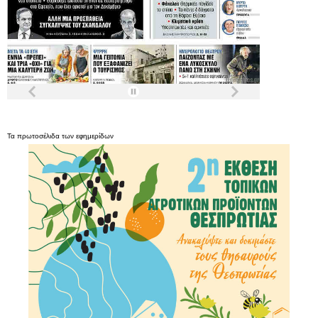
Τα
πρωτοσέλιδα
των
εφημερίδων