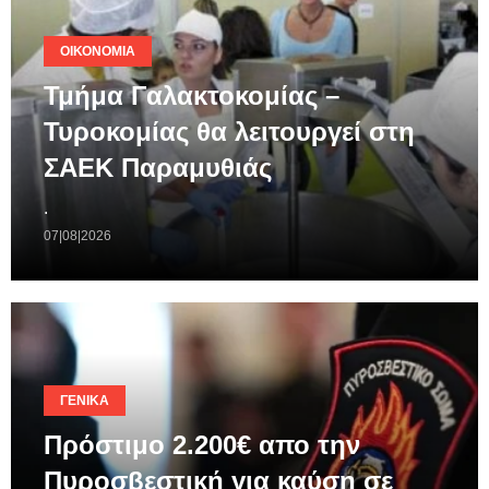
ΟΙΚΟΝΟΜΊΑ
Τμήμα Γαλακτοκομίας –
Τυροκομίας θα λειτουργεί στη
ΣΑΕΚ Παραμυθιάς
.
07|08|2026
ΓΕΝΙΚΆ
Πρόστιμο 2.200€ απο την
Πυροσβεστική για καύση σε