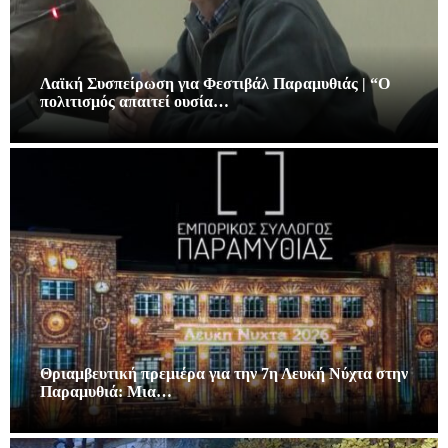
Λαϊκή Συσπείρωση για Φεστιβάλ Παραμυθιάς | “Ο
πολιτισμός απαιτεί ουσία…
Θριαμβευτική πρεμιέρα για την 7η Λευκή Νύχτα στην
Παραμυθιά: Μια…