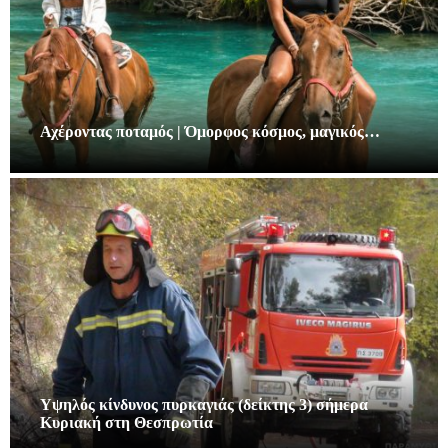
Αχέροντας ποταμός | Όμορφος κόσμος, μαγικός…
Υψηλός κίνδυνος πυρκαγιάς (δείκτης 3) σήμερα
Κυριακή στη Θεσπρωτία