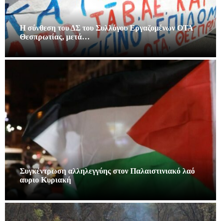
Η σύνθεση του ΔΣ του Συλλόγου Εργαζομένων ΟΤΑ
Θεσπρωτίας, μετά…
Συγκέντρωση αλληλεγγύης στον Παλαιστινιακό λαό
αυριο Κυριακή