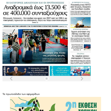
Τα
πρωτοσέλιδα
των
εφημερίδων