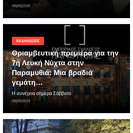
08|08|2026
ΕΚΔΗΛΏΣΕΙΣ
Θριαμβευτική πρεμιέρα για την
7η Λευκή Νύχτα στην
Παραμυθιά: Μια βραδιά
γεμάτη…
Η συνέχεια σημερα Σάββατο
08|08|2026