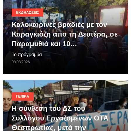
ΕΚΔΗΛΏΣΕΙΣ
Καλοκαιρινές βραδιές με τον
Καραγκιόζη απο τη Δευτέρα, σε
Παραμυθιά και 10…
Το πρόγραμμα
08|08|2026
ΓΕΝΙΚΆ
Η σύνθεση του ΔΣ του
Συλλόγου Εργαζομένων ΟΤΑ
Θεσπρωτίας, μετά την