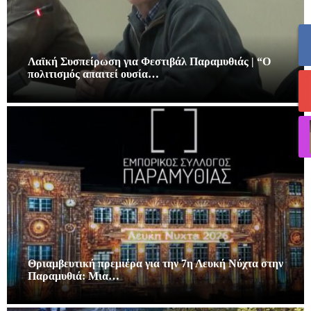
Λαϊκή Συσπείρωση για Φεστιβάλ Παραμυθιάς | “Ο
πολιτισμός απαιτεί ουσία…
Θριαμβευτική πρεμιέρα για την 7η Λευκή Νύχτα στην
Παραμυθιά: Μια…