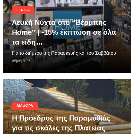
ΓΕΝΙΚΆ
Λευκή Νύχτα στο “Βέρμπης
Home” | -15% έκπτωση σε όλα
τα είδη…
Για το διήμερο της Παρασκευής και του Σαββάτου
05|08|2026
ΔΙΆΦΟΡΑ
Η Πρόεδρος της Παραμυθιάς
για τις σκάλες της Πλατείας