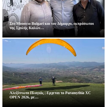
Στο Μουσειο Bulgari και τον Δήμαρχο, εκπρόσωποι
της Σχολής Καλών…
Αλεξίπτωτο Πλαγιάς | Ερχεται το Paramythia XC
OPEN 2026, με…