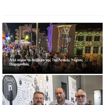
Από αύριο το διήμερο της 7ης Λευκής Νύχτας
Παραμυθιάς