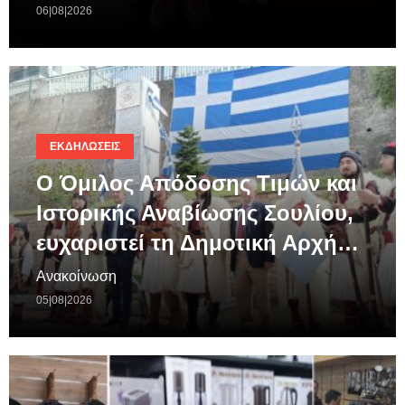
06|08|2026
ΕΚΔΗΛΏΣΕΙΣ
Ο Όμιλος Απόδοσης Τιμών και
Ιστορικής Αναβίωσης Σουλίου,
ευχαριστεί τη Δημοτική Αρχή…
Ανακοίνωση
05|08|2026