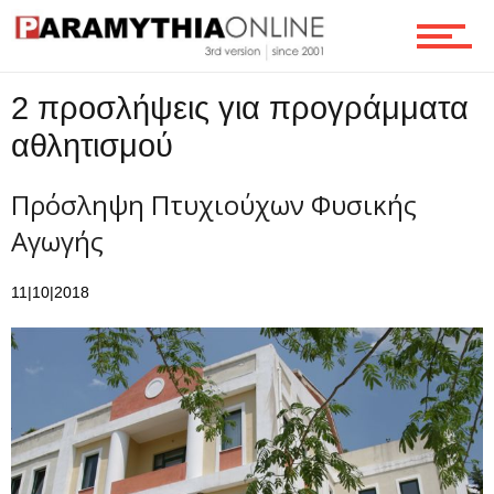
Τεχνολογία
2 προσλήψεις για προγράμματα
Ροή
αθλητισμού
Πρόσληψη Πτυχιούχων Φυσικής
Επικοινωνία
Αγωγής
11|10|2018