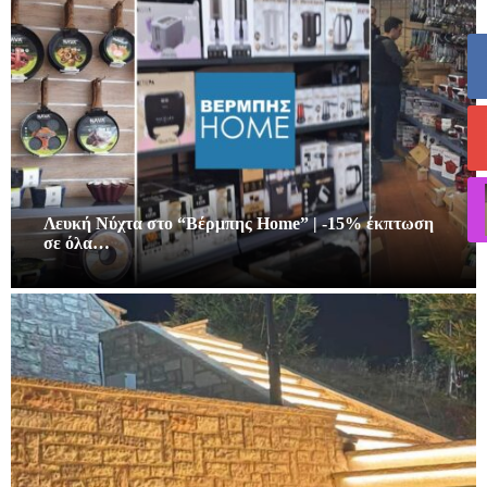
Λευκή Νύχτα στο “Βέρμπης Home” | -15% έκπτωση
σε όλα…