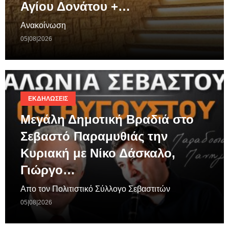
Αγίου Δονάτου +…
Ανακοίνωση
05|08|2026
ΕΚΔΗΛΏΣΕΙΣ
Μεγάλη Δημοτική Βραδιά στο
Σεβαστό Παραμυθιάς την
Κυριακή με Νίκο Δάσκαλο,
Γιώργο…
Απο τον Πολιτιστικό Σύλλογο Σεβαστιτών
05|08|2026