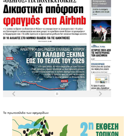
Τα
πρωτοσέλιδα
των
εφημερίδων