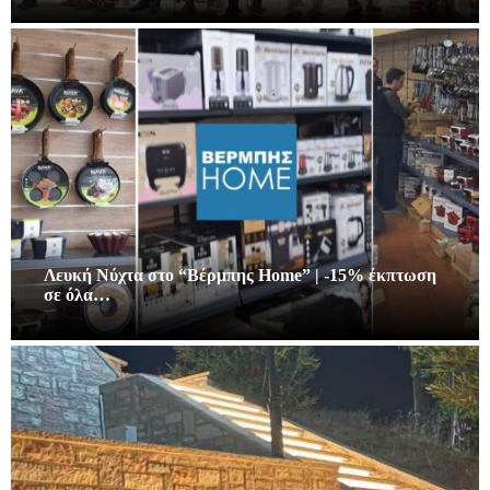
Λευκή Νύχτα στο “Βέρμπης Home” | -15% έκπτωση
σε όλα…