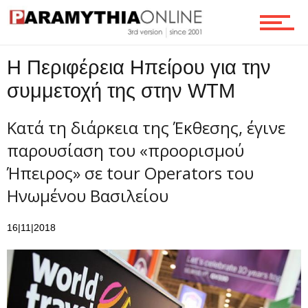
Ροή
H Περιφέρεια Ηπείρου για την
συμμετοχή της στην WTM
Επικοινωνία
Κατά τη διάρκεια της Έκθεσης, έγινε
παρουσίαση του «προορισμού
Ήπειρος» σε tour Operators του
Ηνωμένου Βασιλείου
16|11|2018