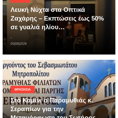
Λευκή Νύχτα στα Οπτικά
Ζαχάρης – Εκπτώσεις έως 50%
σε γυαλιά ηλίου…
.
05|08|2026
ΘΡΗΣΚΕΊΑ
Στο Καμίνι ο Παραμυθιάς κ.
Σεραπίων για την
Μεταμόρφωση του Σωτήρος