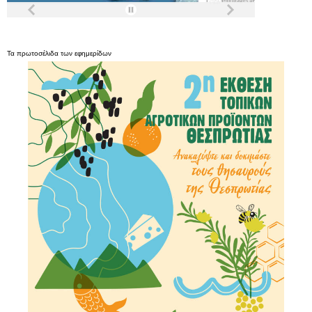
Τα
πρωτοσέλιδα
των
εφημερίδων