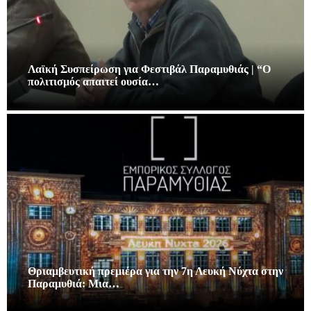
Λαϊκή Συσπείρωση για Φεστιβάλ Παραμυθιάς | “Ο
πολιτισμός απαιτεί ουσία…
Θριαμβευτική πρεμιέρα για την 7η Λευκή Νύχτα στην
Παραμυθιά: Μια…