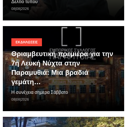
Δελτίο τύπου
08|08|2026
ΕΚΔΗΛΏΣΕΙΣ
Θριαμβευτική πρεμιέρα για την
7η Λευκή Νύχτα στην
Παραμυθιά: Μια βραδιά
γεμάτη…
Η συνέχεια σημερα Σάββατο
08|08|2026