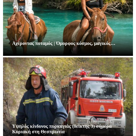
Αχέροντας ποταμός | Όμορφος κόσμος, μαγικός…
Υψηλός κίνδυνος πυρκαγιάς (δείκτης 3) σήμερα
Κυριακή στη Θεσπρωτία