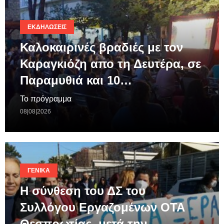
ΕΚΔΗΛΏΣΕΙΣ
Καλοκαιρινές βραδιές με τον
Καραγκιόζη απο τη Δευτέρα, σε
Παραμυθιά και 10…
Το πρόγραμμα
08|08|2026
ΓΕΝΙΚΆ
Η σύνθεση του ΔΣ του
Συλλόγου Εργαζομένων ΟΤΑ
Θεσπρωτίας, μετά την