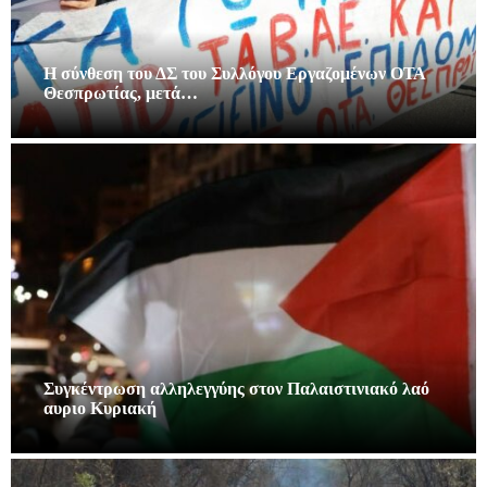
Η σύνθεση του ΔΣ του Συλλόγου Εργαζομένων ΟΤΑ
Θεσπρωτίας, μετά…
Συγκέντρωση αλληλεγγύης στον Παλαιστινιακό λαό
αυριο Κυριακή