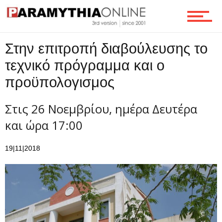
Τεχνολογία
Στην επιτροπή διαβούλευσης το
Ροή
τεχνικό πρόγραμμα και ο
προϋπολογισμος
Επικοινωνία
Στις 26 Νοεμβρίου, ημέρα Δευτέρα
και ώρα 17:00
19|11|2018