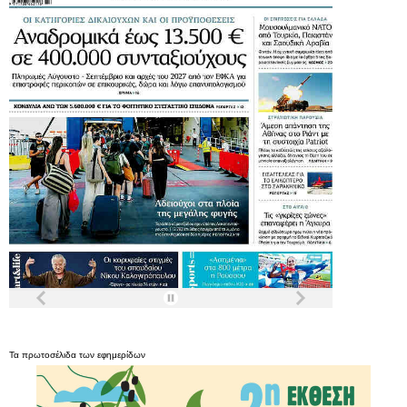
Τα
πρωτοσέλιδα
των
εφημερίδων