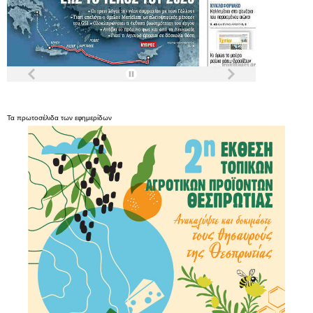
Τα
πρωτοσέλιδα
των
εφημερίδων