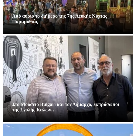
Από αύριο το διήμερο της 7ης Λευκής Νύχτας
Παραμυθιάς
Στο Μουσειο Bulgari και τον Δήμαρχο, εκπρόσωποι
της Σχολής Καλών…