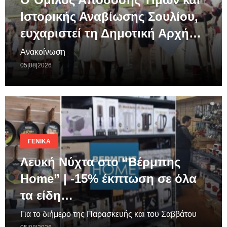
Ιστορικής Αναβίωσης Σουλίου,
ευχαριστεί τη Δημοτική Αρχή…
Ανακοίνωση
05|08|2026
ΓΕΝΙΚΆ
Λευκή Νύχτα στο “Βέρμπης
Home” | -15% έκπτωση σε όλα
τα είδη…
Για το διήμερο της Παρασκευής και του Σαββάτου