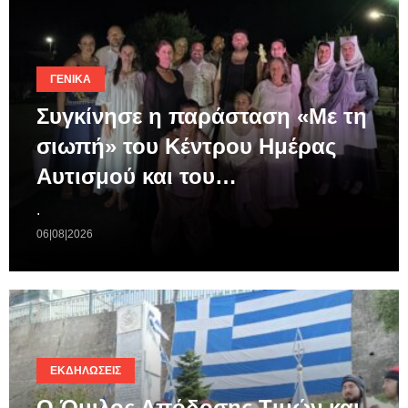
ΓΕΝΙΚΆ
Συγκίνησε η παράσταση «Με τη
σιωπή» του Κέντρου Ημέρας
Αυτισμού και του…
.
06|08|2026
ΕΚΔΗΛΏΣΕΙΣ
Ο Όμιλος Απόδοσης Τιμών και