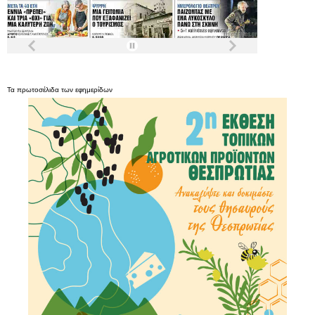
Τα
πρωτοσέλιδα
των
εφημερίδων