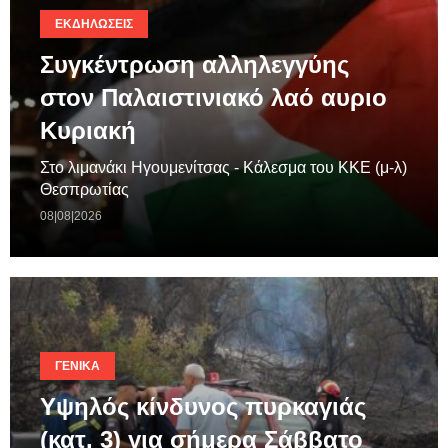
ΕΚΔΗΛΏΣΕΙΣ
Συγκέντρωση αλληλεγγύης
στον Παλαιστινιακό λαό αυριο
Κυριακή
Στο λιμανάκι Ηγουμενίτσας - Κάλεσμα του ΚΚΕ (μ-λ)
Θεσπρωτίας
08|08|2026
ΓΕΝΙΚΆ
Υψηλός κίνδυνος πυρκαγιάς
(κατ. 3) για σήμερα Σάββατο