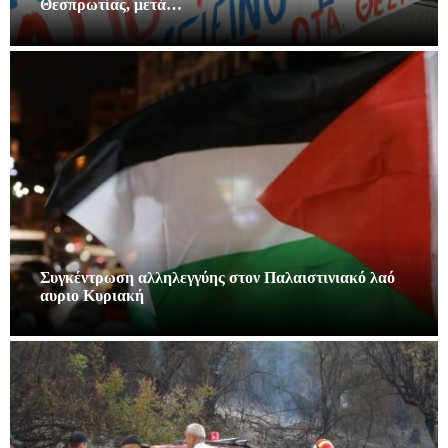
Θεσπρωτίας, μετά…
Συγκέντρωση αλληλεγγύης στον Παλαιστινιακό λαό
αυριο Κυριακή