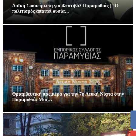
Λαϊκή Συσπείρωση για Φεστιβάλ Παραμυθιάς | “Ο
πολιτισμός απαιτεί ουσία…
Θριαμβευτική πρεμιέρα για την 7η Λευκή Νύχτα στην
Παραμυθιά: Μια…