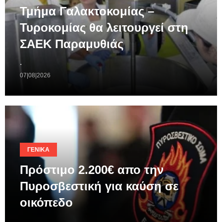
Τμήμα Γαλακτοκομίας –
Τυροκομίας θα λειτουργεί στη
ΣΑΕΚ Παραμυθιάς
.
07|08|2026
ΓΕΝΙΚΆ
Πρόστιμο 2.200€ απο την
Πυροσβεστική για καύση σε
οικόπεδο
.