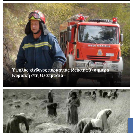
Υψηλός κίνδυνος πυρκαγιάς (δείκτης 3) σήμερα
Κυριακή στη Θεσπρωτία