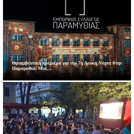
Θριαμβευτική πρεμιέρα για την 7η Λευκή Νύχτα στην
Παραμυθιά: Μια…