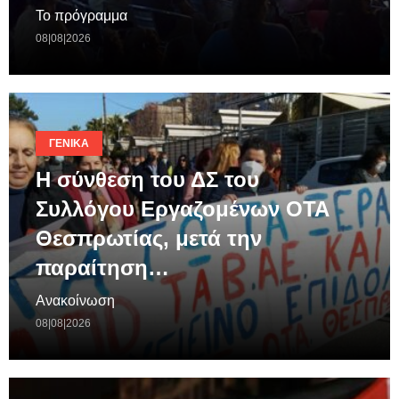
Το πρόγραμμα
08|08|2026
ΓΕΝΙΚΆ
Η σύνθεση του ΔΣ του
Συλλόγου Εργαζομένων ΟΤΑ
Θεσπρωτίας, μετά την
παραίτηση…
Ανακοίνωση
08|08|2026