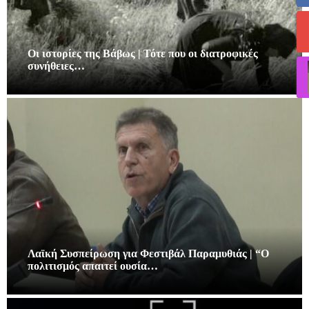
Οι ιστορίες της Βάβως | Τότε που οι διατροφικές
συνήθειες…
Λαϊκή Συσπείρωση για Φεστιβάλ Παραμυθιάς | “Ο
πολιτισμός απαιτεί ουσία…