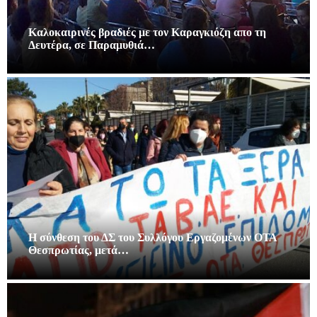
Καλοκαιρινές βραδιές με τον Καραγκιόζη απο τη
Δευτέρα, σε Παραμυθιά…
Η σύνθεση του ΔΣ του Συλλόγου Εργαζομένων ΟΤΑ
Θεσπρωτίας, μετά…