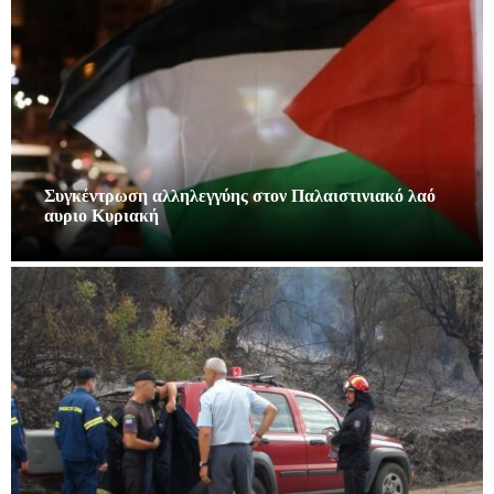
Συγκέντρωση αλληλεγγύης στον Παλαιστινιακό λαό
αυριο Κυριακή