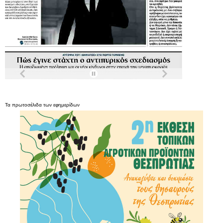
Τα
πρωτοσέλιδα
των
εφημερίδων