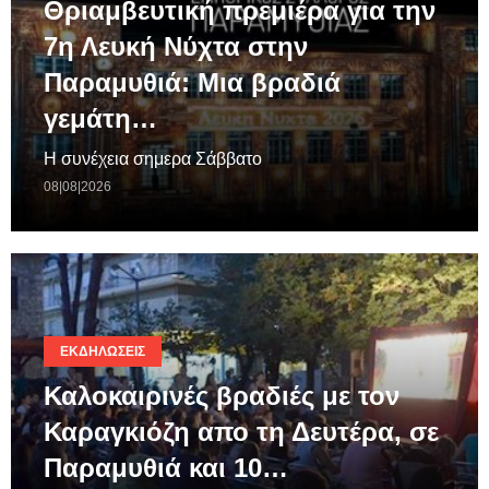
Θριαμβευτική πρεμιέρα για την
7η Λευκή Νύχτα στην
Παραμυθιά: Μια βραδιά
γεμάτη…
Η συνέχεια σημερα Σάββατο
08|08|2026
ΕΚΔΗΛΏΣΕΙΣ
Καλοκαιρινές βραδιές με τον
Καραγκιόζη απο τη Δευτέρα, σε
Παραμυθιά και 10…