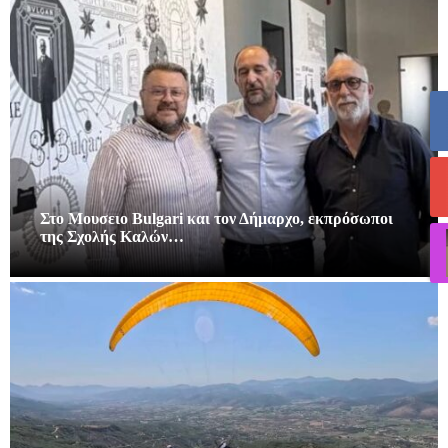
Στο Μουσειο Bulgari και τον Δήμαρχο, εκπρόσωποι
της Σχολής Καλών…