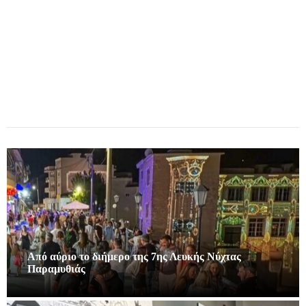
Από αύριο το διήμερο της 7ης Λευκής Νύχτας
Παραμυθιάς