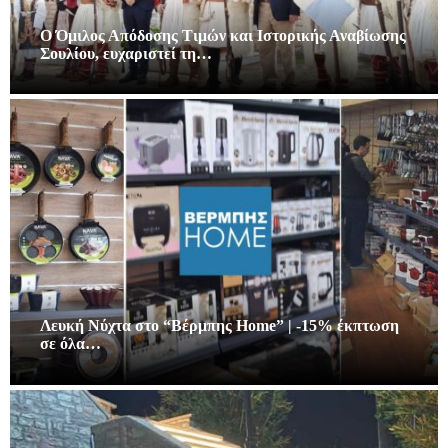
Ο Όμιλος Απόδοσης Τιμών και Ιστορικής Αναβίωσης
Σουλίου, ευχαριστεί τη…
Λευκή Νύχτα στο “Βέρμπης Home” | -15% έκπτωση
σε όλα…