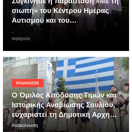
Συγκίνησε η παράσταση «Με τη
σιωπή» του Κέντρου Ημέρας
Αυτισμού και του…
.
06|08|2026
ΕΚΔΗΛΏΣΕΙΣ
Ο Όμιλος Απόδοσης Τιμών και
Ιστορικής Αναβίωσης Σουλίου,
ευχαριστεί τη Δημοτική Αρχή…
Ανακοίνωση