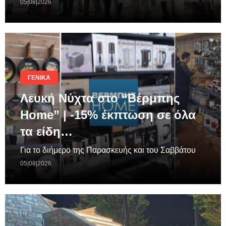
05|08|2026
ΓΕΝΙΚΆ
Λευκή Νύχτα στο “Βέρμπης
Home” | -15% έκπτωση σε όλα
τα είδη…
Για το διήμερο της Παρασκευής και του Σαββάτου
05|08|2026