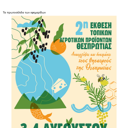
Τα
πρωτοσέλιδα
των
εφημερίδων