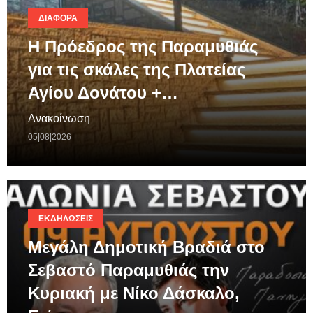
ΔΙΆΦΟΡΑ
Η Πρόεδρος της Παραμυθιάς
για τις σκάλες της Πλατείας
Αγίου Δονάτου +…
Ανακοίνωση
05|08|2026
ΕΚΔΗΛΏΣΕΙΣ
Μεγάλη Δημοτική Βραδιά στο
Σεβαστό Παραμυθιάς την
Κυριακή με Νίκο Δάσκαλο,