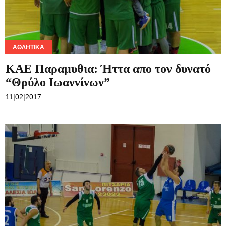
ΑΘΛΗΤΙΚΆ
ΚΑΕ Παραμυθια: Ήττα απο τον δυνατό
“Θρύλο Ιωαννίνων”
11|02|2017