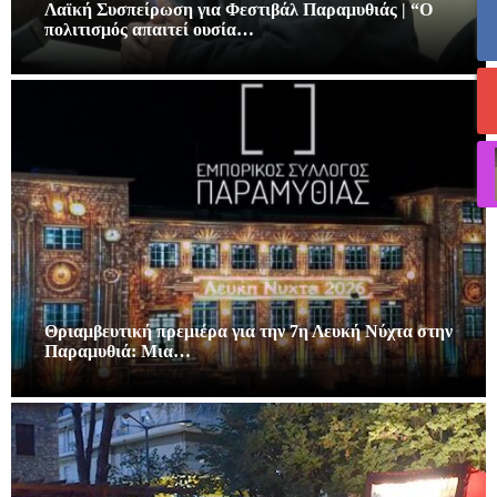
Λαϊκή Συσπείρωση για Φεστιβάλ Παραμυθιάς | “Ο
πολιτισμός απαιτεί ουσία…
Θριαμβευτική πρεμιέρα για την 7η Λευκή Νύχτα στην
Παραμυθιά: Μια…