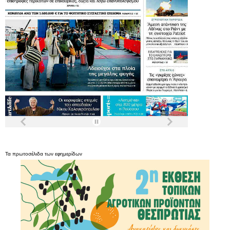
Τα
πρωτοσέλιδα
των
εφημερίδων