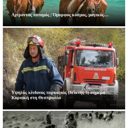
Αχέροντας ποταμός | Όμορφος κόσμος, μαγικός…
Υψηλός κίνδυνος πυρκαγιάς (δείκτης 3) σήμερα
Κυριακή στη Θεσπρωτία