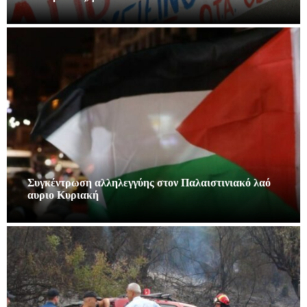
Συγκέντρωση αλληλεγγύης στον Παλαιστινιακό λαό
αυριο Κυριακή