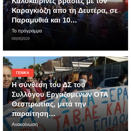
Καλοκαιρινές βραδιές με τον
Καραγκιόζη απο τη Δευτέρα, σε
Παραμυθιά και 10…
Το πρόγραμμα
08|08|2026
ΓΕΝΙΚΆ
Η σύνθεση του ΔΣ του
Συλλόγου Εργαζομένων ΟΤΑ
Θεσπρωτίας, μετά την
παραίτηση…
Ανακοίνωση