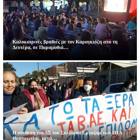
Καλοκαιρινές βραδιές με τον Καραγκιόζη απο τη
Δευτέρα, σε Παραμυθιά…
Η σύνθεση του ΔΣ του Συλλόγου Εργαζομένων ΟΤΑ
Θεσπρωτίας, μετά…