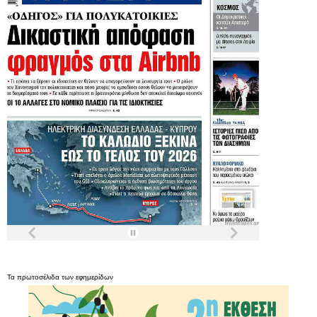
Τα
πρωτοσέλιδα
των
εφημερίδων