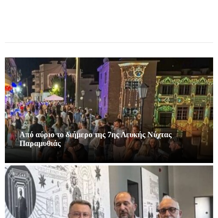
Από αύριο το διήμερο της 7ης Λευκής Νύχτας
Παραμυθιάς