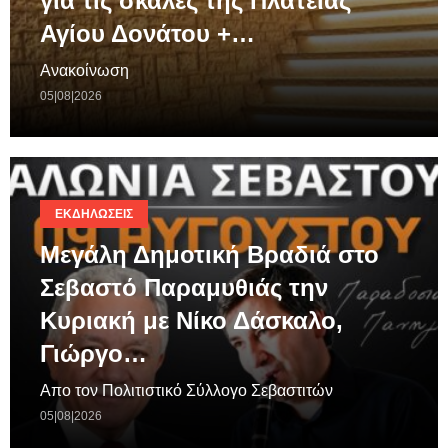
για τις σκάλες της Πλατείας
Αγίου Δονάτου +…
Ανακοίνωση
05|08|2026
ΕΚΔΗΛΏΣΕΙΣ
Μεγάλη Δημοτική Βραδιά στο
Σεβαστό Παραμυθιάς την
Κυριακή με Νίκο Δάσκαλο,
Γιώργο…
Απο τον Πολιτιστικό Σύλλογο Σεβαστιτών
05|08|2026