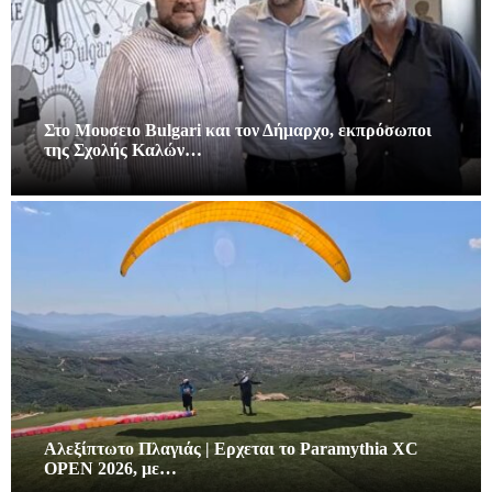
Στο Μουσειο Bulgari και τον Δήμαρχο, εκπρόσωποι
της Σχολής Καλών…
Αλεξίπτωτο Πλαγιάς | Ερχεται το Paramythia XC
OPEN 2026, με…