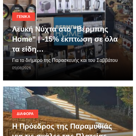
ΓΕΝΙΚΆ
Λευκή Νύχτα στο “Βέρμπης
Home” | -15% έκπτωση σε όλα
τα είδη…
Για το διήμερο της Παρασκευής και του Σαββάτου
05|08|2026
ΔΙΆΦΟΡΑ
Η Πρόεδρος της Παραμυθιάς