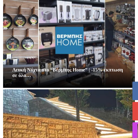
Λευκή Νύχτα στο “Βέρμπης Home” | -15% έκπτωση
σε όλα…