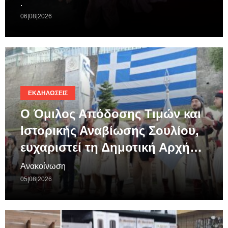
.
06|08|2026
ΕΚΔΗΛΏΣΕΙΣ
Ο Όμιλος Απόδοσης Τιμών και
Ιστορικής Αναβίωσης Σουλίου,
ευχαριστεί τη Δημοτική Αρχή…
Ανακοίνωση
05|08|2026