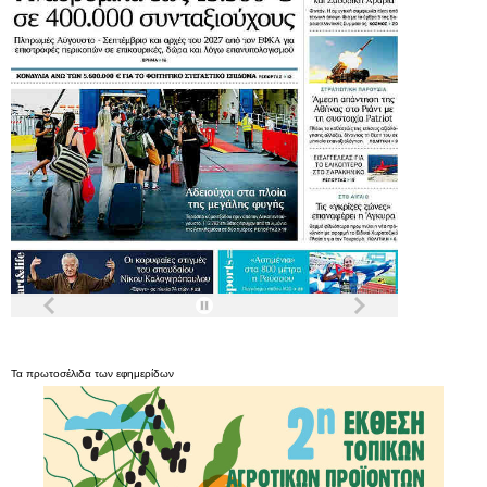
Τα
πρωτοσέλιδα
των
εφημερίδων