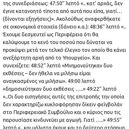
της συνεδριάσεως: 47:50’’ λεπτό «.. κατ’ αρχάς, δεν
έγινε κατανοητό τίποτα από αυτά που είπα, γιατί…
(δίνονται εξηγήσεις)». Ακολούθως αναφερθήκατε
σε οικονομικά στοιχεία (δάνειο κ.α.): 48:36’’ λεπτό «..
Έχουμε δεσμευτεί ως Περιφέρεια ότι θα
καλύψουμε το κενό του ποσού που δύναται να
προκύψει μετά τον τελικό έλεγχο τον οποίο θα κάνει
ανεξάρτητη αρχή από το Υπουργείο». Και
συνεχίζετε: 48:52’’ λεπτό «Μνημονεύτηκαν δυο
εκθέσεις – δεν ήθελα να μιλήσω είμαι
αναγκασμένος να μιλήσω». 49:00 λεπτό
«δημοσιεύτηκαν δυο εκθέσεις …..» 49:22’’ λεπτό
«..Οι δυο εισηγήσεις αυτές της επιτροπής την οποία
δεν χαρακτηρίζω κυκλοφόρησαν δίκειν φεϊγβολάν
στο Περιφερειακό Συμβούλιο και ο κύριος που τις
παρουσίασε κινδυνεύει με αγωγή. Γιατί …..» 49:55’’
λεπτό «.. και μάλιστα έκαμε και το δεύτερο ατόπημα.