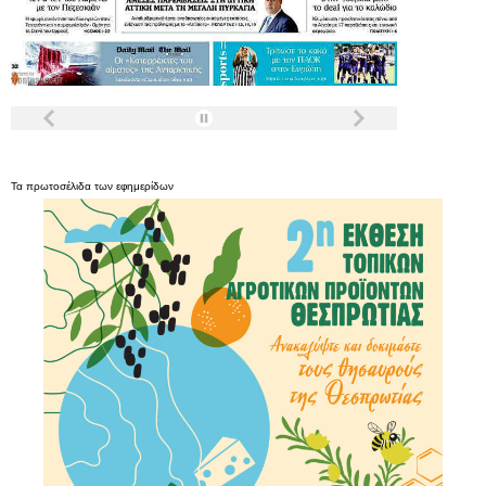
Τα
πρωτοσέλιδα
των
εφημερίδων