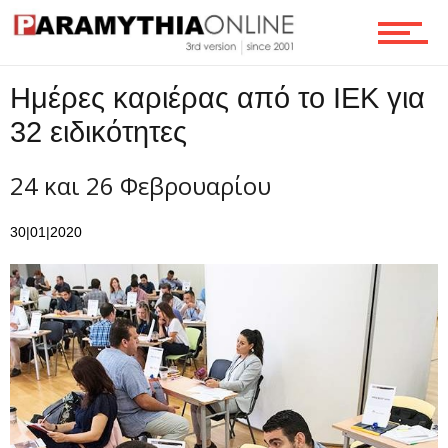
Ροή
Hμέρες καριέρας από το ΙΕΚ για
32 ειδικότητες
Επικοινωνία
24 και 26 Φεβρουαρίου
30|01|2020