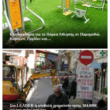
Επανεκκίνηση για τα Πάρκα Άθλησης σε Παραμυθιά,
Καρυώτι, Γαρδίκι και…
Στο LEADER η υποβολή χρηματοδοτησης 384.000€
για την ανάπλαση του…