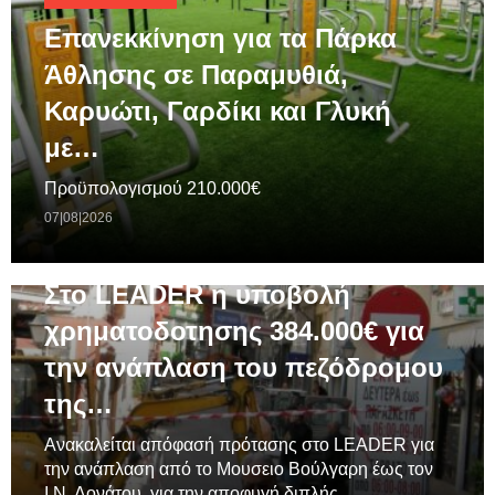
Επανεκκίνηση για τα Πάρκα
Άθλησης σε Παραμυθιά,
Καρυώτι, Γαρδίκι και Γλυκή
με…
Προϋπολογισμού 210.000€
07|08|2026
ΓΕΝΙΚΆ
Στο LEADER η υποβολή
χρηματοδοτησης 384.000€ για
την ανάπλαση του πεζόδρομου
της…
Ανακαλείται απόφασή πρότασης στο LEADER για
την ανάπλαση από το Μουσειο Βούλγαρη έως τον
Ι.Ν. Δονάτου, για την αποφυγή διπλής