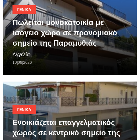
ΓΕΝΙΚΆ
Πωλείται μονοκατοικία με
ισόγειο χώρο σε προνομιακό
σημείο της Παραμυθιάς
Αγγελία
10|08|2026
ΓΕΝΙΚΆ
Ενοικιάζεται επαγγελματικός
χώρος σε κεντρικό σημείο της