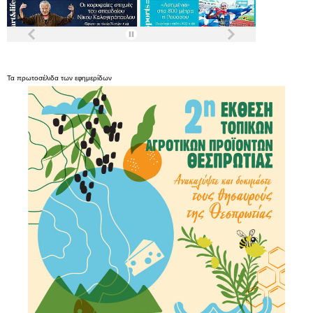
Τα
πρωτοσέλιδα
των
εφημερίδων