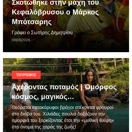
Σκοτώθηκε στην μάχη του
Κεφαλόβρυσου ο Μάρκος
Μπότσαρης
Γράφει ο Σωτήρης Δημητρίου
09|08|2026
ΤΟΥΡΙΣΜΌΣ
Αχέροντας ποταμός | Όμορφος
κόσμος, μαγικός…
Θεόρατοι κατακόρυφοι βράχοι στέκονται φρουροί
στο διάβα του. Χιλιάδες πουλιά δοξάζουν την
ομορφιά του ξορκίζοντας έτσι την «μυθική θλίψη»
στο όνομα της χαράς της ζωής!