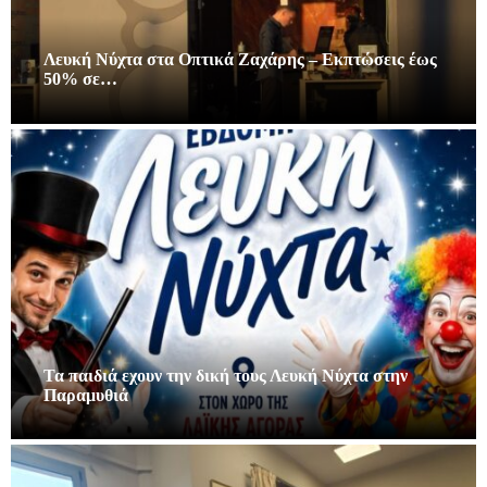
Λευκή Νύχτα στα Οπτικά Ζαχάρης – Εκπτώσεις έως
50% σε…
Τα παιδιά εχουν την δική τους Λευκή Νύχτα στην
Παραμυθιά