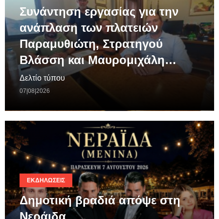
Συνάντηση εργασίας για την
ανάπλαση των πλατειών
Παραμυθιώτη, Στρατηγού
Βλάσση και Μαυρομιχάλη…
Δελτίο τύπου
07|08|2026
ΕΚΔΗΛΏΣΕΙΣ
Δημοτική βραδιά απόψε στη
Νεράιδα