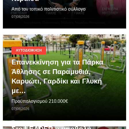
Από τον τοπικό πολιτιστικό σύλλογο
07|08|2026
ΑΥΤΟΔΙΟΊΚΗΣΗ
Επανεκκίνηση για τα Πάρκα
Άθλησης σε Παραμυθιά,
Καρυώτι, Γαρδίκι και Γλυκή
με…
Προϋπολογισμού 210.000€
07|08|2026
ΓΕΝΙΚΆ
Στο LEADER η υποβολή