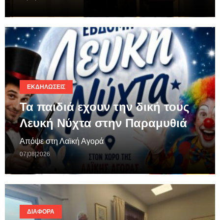
ΕΚΔΗΛΏΣΕΙΣ
Τα παιδιά εχουν την δική τους
Λευκή Νύχτα στην Παραμυθιά
Απόψε στη Λαϊκή Αγορά
07|08|2026
ΔΙΆΦΟΡΑ