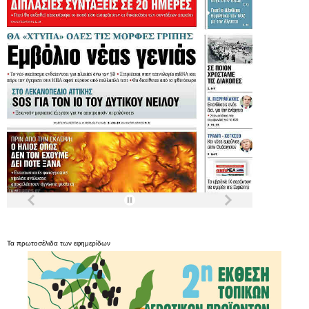
Τα
πρωτοσέλιδα
των
εφημερίδων