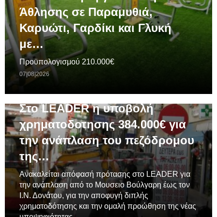
Άθλησης σε Παραμυθιά,
Καρυώτι, Γαρδίκι και Γλυκή
με…
Προϋπολογισμού 210.000€
07|08|2026
ΓΕΝΙΚΆ
Στο LEADER η υποβολή
χρηματοδοτησης 384.000€ για
την ανάπλαση του πεζόδρομου
της…
Ανακαλείται απόφασή πρότασης στο LEADER για
την ανάπλαση από το Μουσειο Βούλγαρη έως τον
Ι.Ν. Δονάτου, για την αποφυγή διπλής
χρηματοδότησης και την ομαλή προώθηση της νέας
υποψηφιότητας.