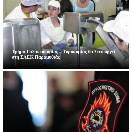
Τμήμα Γαλακτοκομίας – Τυροκομίας θα λειτουργεί
στη ΣΑΕΚ Παραμυθιάς