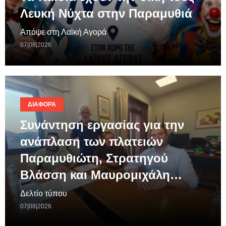
Λευκή Νύχτα στην Παραμυθιά
Απόψε στη Λαϊκή Αγορά
07|08|2026
ΔΙΆΦΟΡΑ
Συνάντηση εργασίας για την
ανάπλαση των πλατειών
Παραμυθιώτη, Στρατηγού
Βλάσση και Μαυρομιχάλη…
Δελτίο τύπου
07|08|2026