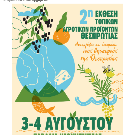
Τα
πρωτοσέλιδα
των
εφημερίδων