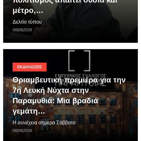
μέτρο,…
Δελτίο τύπου
08|08|2026
ΕΚΔΗΛΏΣΕΙΣ
Θριαμβευτική πρεμιέρα για την
7η Λευκή Νύχτα στην
Παραμυθιά: Μια βραδιά
γεμάτη…
Η συνέχεια σημερα Σάββατο
08|08|2026