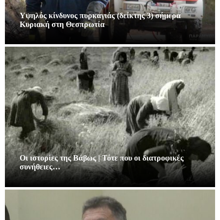
Υψηλός κίνδυνος πυρκαγιάς (δείκτης 3) σήμερα
Κυριακή στη Θεσπρωτία
Οι ιστορίες της Βάβως | Τότε που οι διατροφικές
συνήθειες…