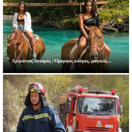
Αχέροντας ποταμός | Όμορφος κόσμος, μαγικός…