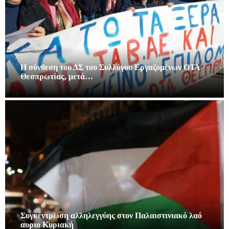
Η σύνθεση του ΔΣ του Συλλόγου Εργαζομένων ΟΤΑ
Θεσπρωτίας, μετά…
Συγκέντρωση αλληλεγγύης στον Παλαιστινιακό λαό
αυριο Κυριακή