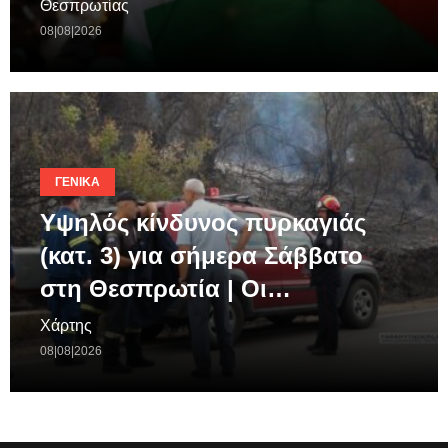
Θεσπρωτίας
08|08|2026
ΓΕΝΙΚΆ
Υψηλός κίνδυνος πυρκαγιάς
(κατ. 3) για σήμερα Σάββατο
στη Θεσπρωτία | Οι…
Χάρτης
08|08|2026