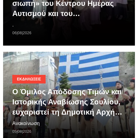
σιωπή» του Κέντρου Ημέρας
Αυτισμού και του…
.
06|08|2026
ΕΚΔΗΛΏΣΕΙΣ
Ο Όμιλος Απόδοσης Τιμών και
Ιστορικής Αναβίωσης Σουλίου,
ευχαριστεί τη Δημοτική Αρχή…
Ανακοίνωση
05|08|2026