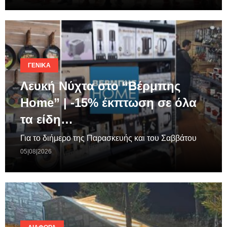
ΓΕΝΙΚΆ
Λευκή Νύχτα στο “Βέρμπης
Home” | -15% έκπτωση σε όλα
τα είδη…
Για το διήμερο της Παρασκευής και του Σαββάτου
05|08|2026