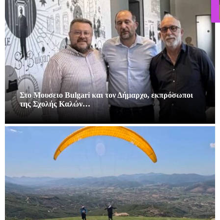
Στο Μουσειο Bulgari και τον Δήμαρχο, εκπρόσωποι
της Σχολής Καλών…