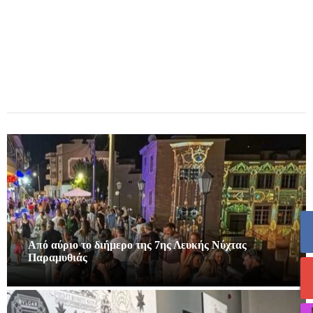
Από αύριο το διήμερο της 7ης Λευκής Νύχτας
Παραμυθιάς