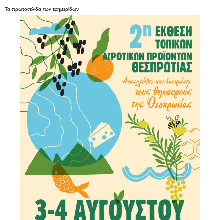
Τα
πρωτοσέλιδα
των
εφημερίδων