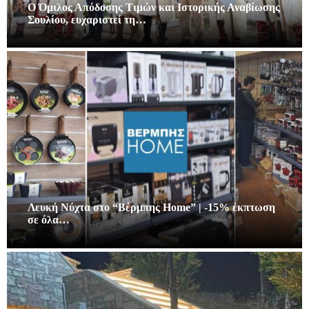
Ο Όμιλος Απόδοσης Τιμών και Ιστορικής Αναβίωσης
Σουλίου, ευχαριστεί τη…
Λευκή Νύχτα στο “Βέρμπης Home” | -15% έκπτωση
σε όλα…