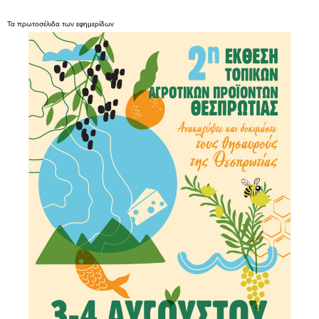
Τα
πρωτοσέλιδα
των
εφημερίδων