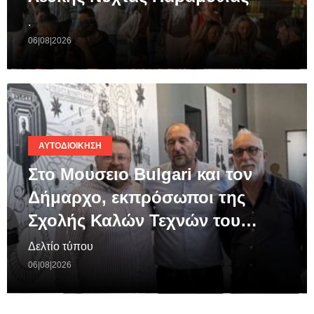
.
06|08|2026
ΑΥΤΟΔΙΟΊΚΗΣΗ
Στο Μουσειο Bulgari και τον
Δήμαρχο, εκπρόσωποι της
Σχολής Καλών Τεχνών του…
Δελτίο τύπου
06|08|2026