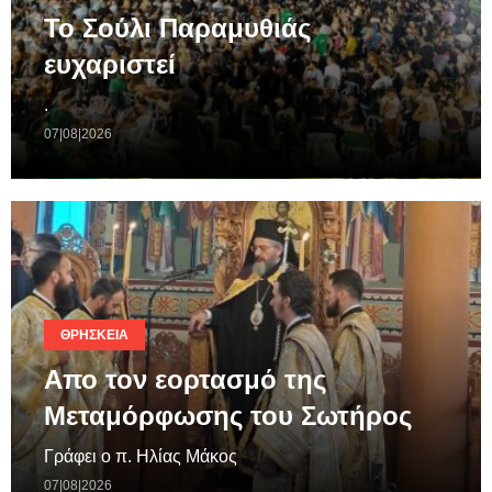
Το Σούλι Παραμυθιάς
ευχαριστεί
.
07|08|2026
ΘΡΗΣΚΕΊΑ
Απο τον εορτασμό της
Μεταμόρφωσης του Σωτήρος
Γράφει ο π. Ηλίας Μάκος
07|08|2026