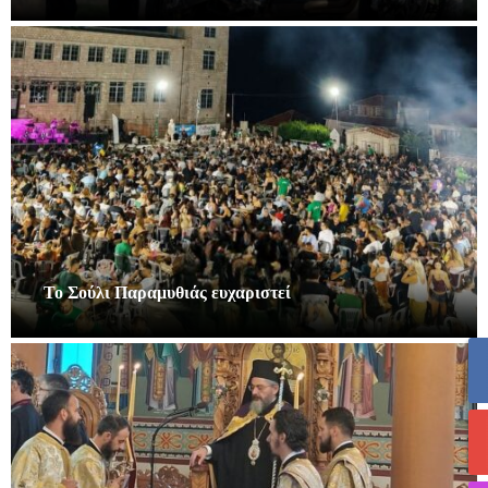
Το Σούλι Παραμυθιάς ευχαριστεί