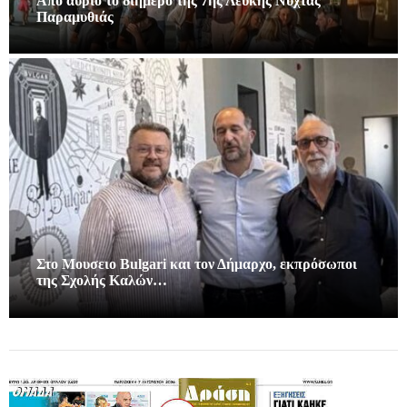
Από αύριο το διήμερο της 7ης Λευκής Νύχτας
Παραμυθιάς
Στο Μουσειο Bulgari και τον Δήμαρχο, εκπρόσωποι
της Σχολής Καλών…