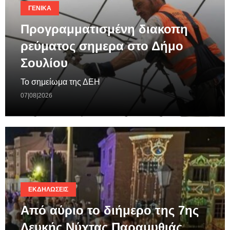
ΓΕΝΙΚΆ
Προγραμματισμένη διακοπη
ρεύματος σημερα στο Δήμο
Σουλίου
Το σημείωμα της ΔΕΗ
07|08|2026
ΕΚΔΗΛΏΣΕΙΣ
Από αύριο το διήμερο της 7ης
Λευκής Νύχτας Παραμυθιάς