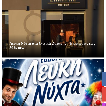
Λευκή Νύχτα στα Οπτικά Ζαχάρης – Εκπτώσεις έως
50% σε…