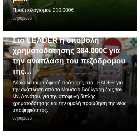
Προϋπολογισμού 210.000€
07|08|2026
ΓΕΝΙΚΆ
Στο LEADER η υποβολή
χρηματοδοτησης 384.000€ για
την ανάπλαση του πεζόδρομου
της…
Ανακαλείται απόφασή πρότασης στο LEADER για
την ανάπλαση από το Μουσειο Βούλγαρη έως τον
Ι.Ν. Δονάτου, για την αποφυγή διπλής
χρηματοδότησης και την ομαλή προώθηση της νέας
υποψηφιότητας.
07|08|2026