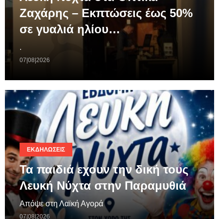
Ζαχάρης – Εκπτώσεις έως 50%
σε γυαλιά ηλίου…
.
07|08|2026
ΕΚΔΗΛΏΣΕΙΣ
Τα παιδιά εχουν την δική τους
Λευκή Νύχτα στην Παραμυθιά
Απόψε στη Λαϊκή Αγορά
07|08|2026