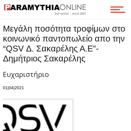
Ροή
Mεγάλη ποσότητα τροφίμων στο
κοινωνικό παντοπωλείο απο την
Επικοινωνία
“QSV Δ. Σακαρέλης Α.Ε”-
Δημήτριος Σακαρέλης
Ευχαριστήριο
01|04|2021