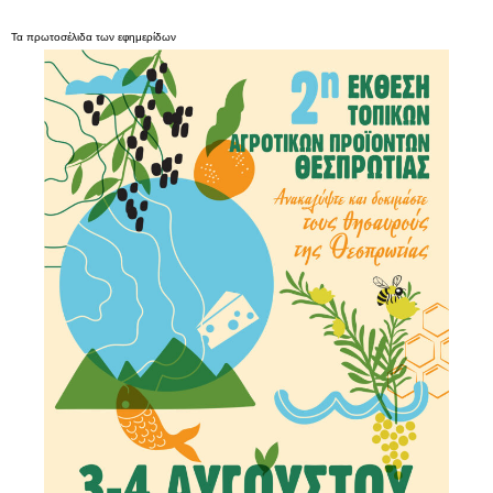
Τα
πρωτοσέλιδα
των
εφημερίδων