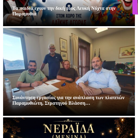
Τα παιδιά εχουν την δική τους Λευκή Νύχτα στην
Παραμυθιά
Συνάντηση εργασίας για την ανάπλαση των πλατειών
Παραμυθιώτη, Στρατηγού Βλάσση…