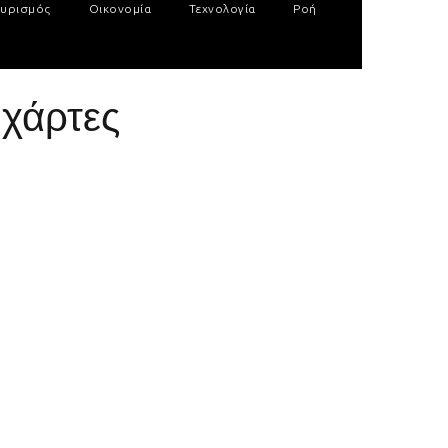
υρισμός
Οικονομία
Τεχνολογία
Ροή
 χάρτες