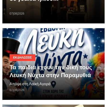
.
07|08|2026
ΕΚΔΗΛΏΣΕΙΣ
Τα παιδιά εχουν την δική τους
Λευκή Νύχτα στην Παραμυθιά
Απόψε στη Λαϊκή Αγορά
07|08|2026