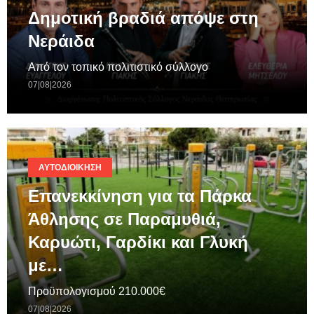
Δημοτική βραδιά απόψε στη
Νεράιδα
Από τον τοπικό πολιτιστικό σύλλογο
07|08|2026
ΑΥΤΟΔΙΟΊΚΗΣΗ
Επανεκκίνηση για τα Πάρκα
Άθλησης σε Παραμυθιά,
Καρυώτι, Γαρδίκι και Γλυκή
με…
Προϋπολογισμού 210.000€
07|08|2026