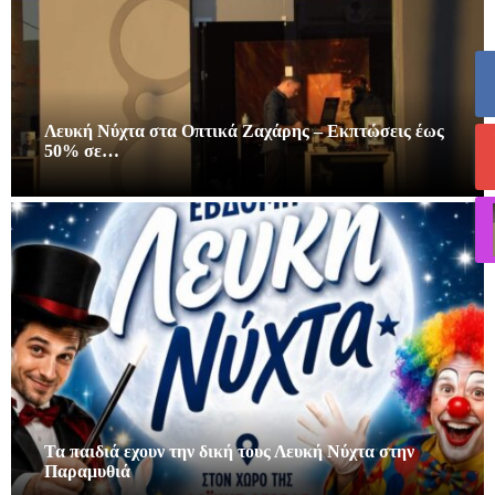
Λευκή Νύχτα στα Οπτικά Ζαχάρης – Εκπτώσεις έως
50% σε…
Τα παιδιά εχουν την δική τους Λευκή Νύχτα στην
Παραμυθιά