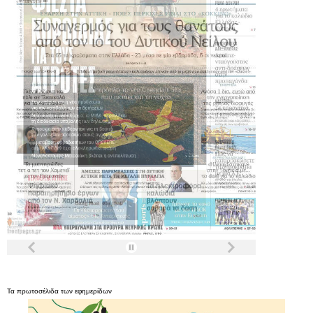
Τα
πρωτοσέλιδα
των
εφημερίδων