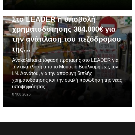
ΓΕΝΙΚΆ
Στο LEADER η υποβολή
χρηματοδοτησης 384.000€ για
την ανάπλαση του πεζόδρομου
της…
Ανακαλείται απόφασή πρότασης στο LEADER για
την ανάπλαση από το Μουσειο Βούλγαρη έως τον
Ι.Ν. Δονάτου, για την αποφυγή διπλής
χρηματοδότησης και την ομαλή προώθηση της νέας
υποψηφιότητας.
07|08|2026