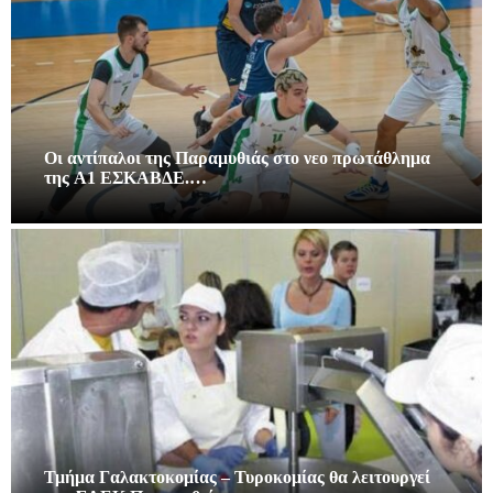
Οι αντίπαλοι της Παραμυθιάς στο νεο πρωτάθλημα
της A1 ΕΣΚΑΒΔΕ.…
Τμήμα Γαλακτοκομίας – Τυροκομίας θα λειτουργεί