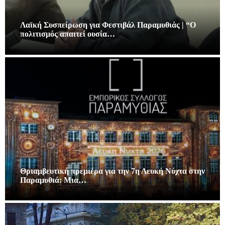
Λαϊκή Συσπείρωση για Φεστιβάλ Παραμυθιάς | “Ο
πολιτισμός απαιτεί ουσία…
Θριαμβευτική πρεμιέρα για την 7η Λευκή Νύχτα στην
Παραμυθιά: Μια…