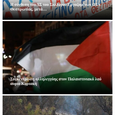
Η σύνθεση του ΔΣ του Συλλόγου Εργαζομένων ΟΤΑ
Θεσπρωτίας, μετά…
Συγκέντρωση αλληλεγγύης στον Παλαιστινιακό λαό
αυριο Κυριακή