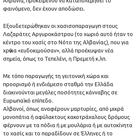
Αλβανία, προκειμένου να καταπολεμηθεί το
φαινόμενο, δεν έχουν αποδώσει.
Εξουδετερώθηκαν οι χασισοπαραγωγπ στους
Λαζαράτες Αργυροκάστρου (το χωριό αυτό ήταν το
κέντρο του χασίς στο Νότο της Αλβανίας), που για
χρὀνια «ευδοκιμούσαν», αλλά προέκυψαν νἐα
σημεία, όπως το Τεπελένι, η Πρεμετή κ.λπ.
Με τόπο παραγωγής τη γειτονική χώρα και
προορισμό ή ενδιάμεσο σταθμό την Ελλάδα
διακινούνται μεγάλες ποσότητες κάνναβης σε
Ευρωπαϊκό επίπεδο.
Αλβανοί, όπως αναφέρουν μαρτυρίες, από μικρά
μονοπάτια ή αφύλακτους κακοτράχαλους δρόμους
φέρνουν με τα πόδια ή με μουλάρια ή με αυτοκίνητα
το χασίς και το παραδίδουν σε Έλληνες ή το