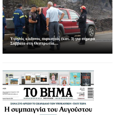
Υψηλός κίνδυνος πυρκαγιάς (κατ. 3) για σήμερα
Σάββατο στη Θεσπρωτία…