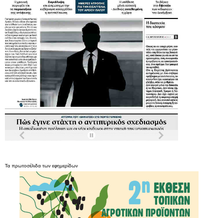
Τα
πρωτοσέλιδα
των
εφημερίδων