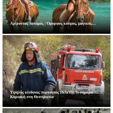
Αχέροντας ποταμός | Όμορφος κόσμος, μαγικός…
Υψηλός κίνδυνος πυρκαγιάς (δείκτης 3) σήμερα
Κυριακή στη Θεσπρωτία