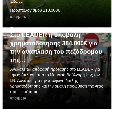
με…
Προϋπολογισμού 210.000€
07|08|2026
ΓΕΝΙΚΆ
Στο LEADER η υποβολή
χρηματοδοτησης 384.000€ για
την ανάπλαση του πεζόδρομου
της…
Ανακαλείται απόφασή πρότασης στο LEADER για
την ανάπλαση από το Μουσειο Βούλγαρη έως τον
Ι.Ν. Δονάτου, για την αποφυγή διπλής
χρηματοδότησης και την ομαλή προώθηση της νέας
υποψηφιότητας.
07|08|2026