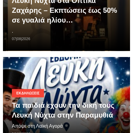
Λευκή Νύχτα στα Οπτικά
Ζαχάρης – Εκπτώσεις έως 50%
σε γυαλιά ηλίου…
.
07|08|2026
ΕΚΔΗΛΏΣΕΙΣ
Τα παιδιά εχουν την δική τους
Λευκή Νύχτα στην Παραμυθιά
Απόψε στη Λαϊκή Αγορά