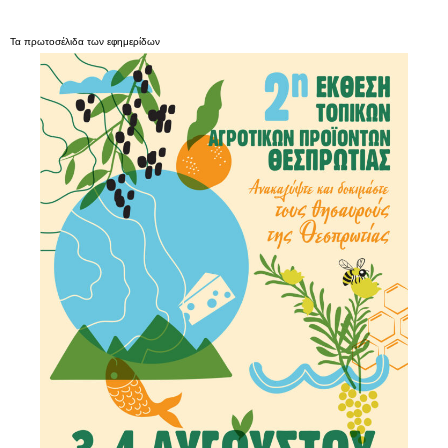
Τα
πρωτοσέλιδα
των
εφημερίδων