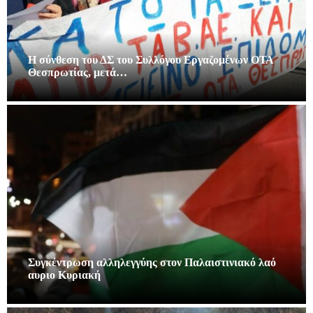
Η σύνθεση του ΔΣ του Συλλόγου Εργαζομένων ΟΤΑ
Θεσπρωτίας, μετά…
Συγκέντρωση αλληλεγγύης στον Παλαιστινιακό λαό
αυριο Κυριακή