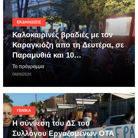
ΕΚΔΗΛΏΣΕΙΣ
Καλοκαιρινές βραδιές με τον
Καραγκιόζη απο τη Δευτέρα, σε
Παραμυθιά και 10…
Το πρόγραμμα
08|08|2026
ΓΕΝΙΚΆ
Η σύνθεση του ΔΣ του
Συλλόγου Εργαζομένων ΟΤΑ