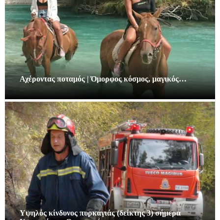
Αχέροντας ποταμός | Όμορφος κόσμος, μαγικός…
Υψηλός κίνδυνος πυρκαγιάς (δείκτης 3) σήμερα