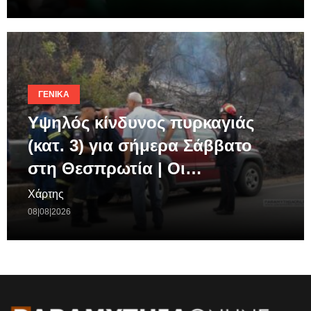
ΓΕΝΙΚΆ
Υψηλός κίνδυνος πυρκαγιάς
(κατ. 3) για σήμερα Σάββατο
στη Θεσπρωτία | Οι…
Χάρτης
08|08|2026