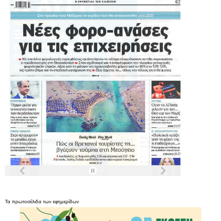
Τα
πρωτοσέλιδα
των
εφημερίδων