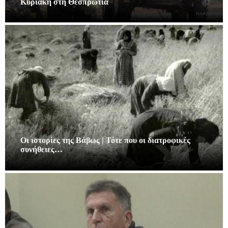
Κυριακή στη Θεσπρωτία
Οι ιστορίες της Βάβως | Τότε που οι διατροφικές
συνήθειες…