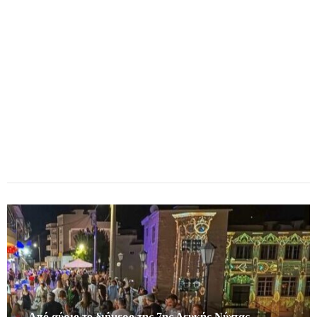
Από αύριο το διήμερο της 7ης Λευκής Νύχτας