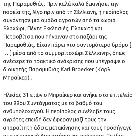
της Παραμυθιάς. Πριν καλά καλά ξεκινήσει την
πορεία της, λίγο πριν από τη Σέλλιανη, η περίπολος
συνάντησε μια ομάδα αγροτών από τα χωριά
Βλαχώρι, Πέντε Εκκλησιές, Πλακωτή και
Πετροβίτσα που πήγαιναν στο παζάρι της
Παραμυθιάς. Είχαν πάρει «το συντομότερο δρόμο [
… ] μέσα από το συμμοριτοχώρι Σέλλιανη», όπως
ανέφερε το πρακτικό ανάκρισης που υπέγραψε ο
διοικητής Παραμυθιάς Karl Broecker (Καρλ
Μπραίκερ) .
Ηλικίας 31 ετών ο Μπραίκερ και ανήκε στο επιτελείο
του 99ου Συντάγματος με το βαθμό του
ανθυπολοχαγού. Η περίπολος συνέλαβε τους
αγρότες επειδή δεν έφεραν μαζί τους την
απαραίτητη άδεια μετακίνησης και τους προσήγαγε
στο γερμανικό Διοικητήριο για ανάκριση. Το ίδιο