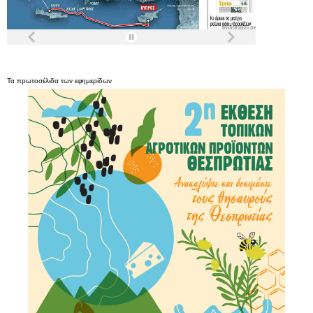
Τα
πρωτοσέλιδα
των
εφημερίδων