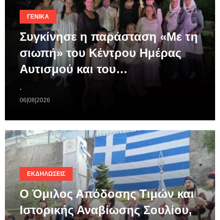
ΓΕΝΙΚΆ
Συγκίνησε η παράσταση «Με τη
σιωπή» του Κέντρου Ημέρας
Αυτισμού και του…
.
06|08|2026
ΕΚΔΗΛΏΣΕΙΣ
Ο Όμιλος Απόδοσης Τιμών και
Ιστορικής Αναβίωσης Σουλίου,