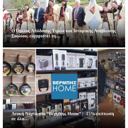
Ο Όμιλος Απόδοσης Τιμών και Ιστορικής Αναβίωσης
Σουλίου, ευχαριστεί τη…
Λευκή Νύχτα στο “Βέρμπης Home” | -15% έκπτωση
σε όλα…