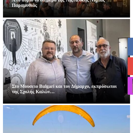
Παραμυθιάς
Στο Μουσειο Bulgari και τον Δήμαρχο, εκπρόσωποι
της Σχολής Καλών…