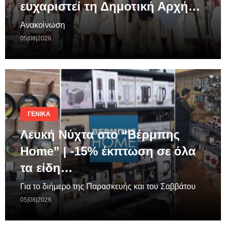
ευχαριστεί τη Δημοτική Αρχή…
Ανακοίνωση
05|08|2026
ΓΕΝΙΚΆ
Λευκή Νύχτα στο “Βέρμπης
Home” | -15% έκπτωση σε όλα
τα είδη…
Για το διήμερο της Παρασκευής και του Σαββάτου
05|08|2026