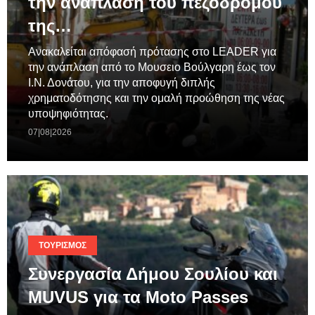
την ανάπλαση του πεζόδρομου
της…
Ανακαλείται απόφασή πρότασης στο LEADER για
την ανάπλαση από το Μουσειο Βούλγαρη έως τον
Ι.Ν. Δονάτου, για την αποφυγή διπλής
χρηματοδότησης και την ομαλή προώθηση της νέας
υποψηφιότητας.
07|08|2026
ΤΟΥΡΙΣΜΌΣ
Συνεργασία Δήμου Σουλίου και
MUVUS για τα Moto Passes