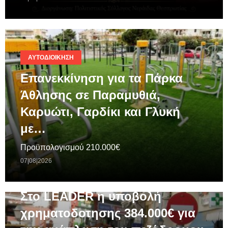
ΑΥΤΟΔΙΟΊΚΗΣΗ
Επανεκκίνηση για τα Πάρκα
Άθλησης σε Παραμυθιά,
Καρυώτι, Γαρδίκι και Γλυκή
με…
Προϋπολογισμού 210.000€
07|08|2026
ΓΕΝΙΚΆ
Στο LEADER η υποβολή
χρηματοδοτησης 384.000€ για