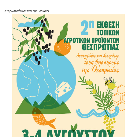
Τα
πρωτοσέλιδα
των
εφημερίδων