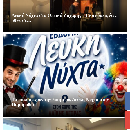
Λευκή Νύχτα στα Οπτικά Ζαχάρης – Εκπτώσεις έως
50% σε…
Τα παιδιά εχουν την δική τους Λευκή Νύχτα στην
Παραμυθιά