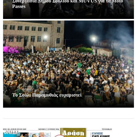
Συνεργασία Δήμου Σουλίου και MUVUS για τα Moto
Passes
Το Σούλι Παραμυθιάς ευχαριστεί