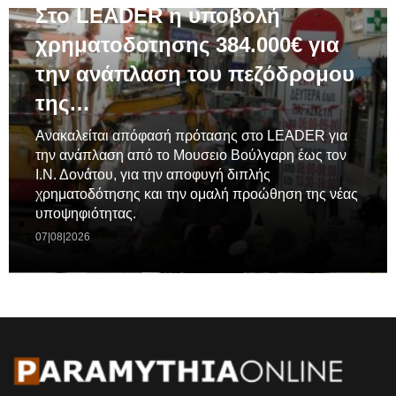
Στο LEADER η υποβολή
χρηματοδοτησης 384.000€ για
την ανάπλαση του πεζόδρομου
της…
Ανακαλείται απόφασή πρότασης στο LEADER για
την ανάπλαση από το Μουσειο Βούλγαρη έως τον
Ι.Ν. Δονάτου, για την αποφυγή διπλής
χρηματοδότησης και την ομαλή προώθηση της νέας
υποψηφιότητας.
07|08|2026