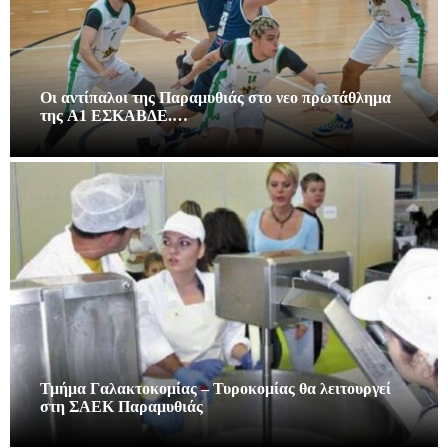
Οι αντίπαλοι της Παραμυθιάς στο νεο πρωτάθλημα
της A1 ΕΣΚΑΒΔΕ.…
Τμήμα Γαλακτοκομίας – Τυροκομίας θα λειτουργεί
στη ΣΑΕΚ Παραμυθιάς