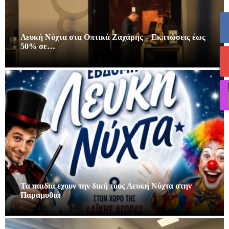
Λευκή Νύχτα στα Οπτικά Ζαχάρης – Εκπτώσεις έως
50% σε…
Τα παιδιά εχουν την δική τους Λευκή Νύχτα στην
Παραμυθιά