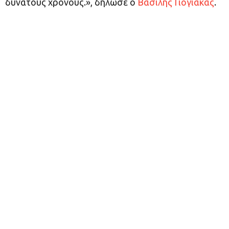
δυνατούς χρόνους.», δήλωσε ο
Βασίλης Γιόγιακας
.