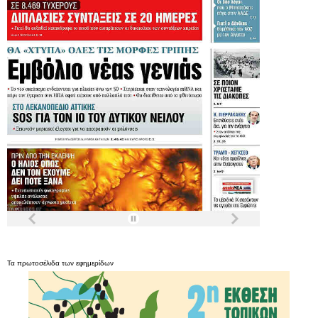
Τα
πρωτοσέλιδα
των
εφημερίδων