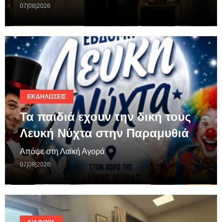
07|08|2026
ΕΚΔΗΛΏΣΕΙΣ
Τα παιδιά εχουν την δική τους
Λευκή Νύχτα στην Παραμυθιά
Απόψε στη Λαϊκή Αγορά
07|08|2026